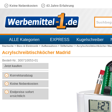
Keine Nebenkosten
43 Jahre Erfahrung
ALLE Kategorien
EXPRESS
Kugelschreiber
Startseite >
Büro & Elektronik >
Aufbewahren >
Stiftehalter >
Acrylschreibtischköcher Mad
Branchen
Acrylschreibtischköcher Madrid
Bestell-Nr.: 300710053-01
Jetzt kaufen
Korrekturabzug
Keine Nebenkosten
Endpreise sofort
ersichtlich