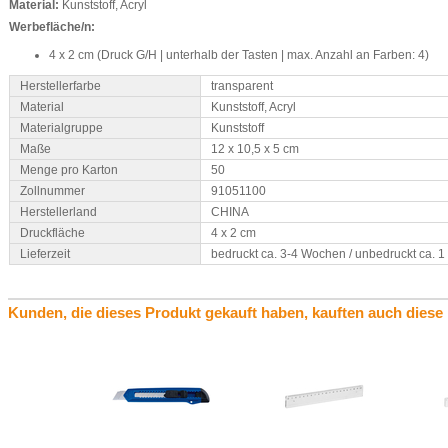
Material:
Kunststoff, Acryl
Werbefläche/n:
4 x 2 cm (Druck G/H | unterhalb der Tasten | max. Anzahl an Farben: 4)
Herstellerfarbe
transparent
Material
Kunststoff, Acryl
Materialgruppe
Kunststoff
Maße
12 x 10,5 x 5 cm
Menge pro Karton
50
Zollnummer
91051100
Herstellerland
CHINA
Druckfläche
4 x 2 cm
Lieferzeit
bedruckt ca. 3-4 Wochen / unbedruckt ca. 
Kunden, die dieses Produkt gekauft haben, kauften auch diese