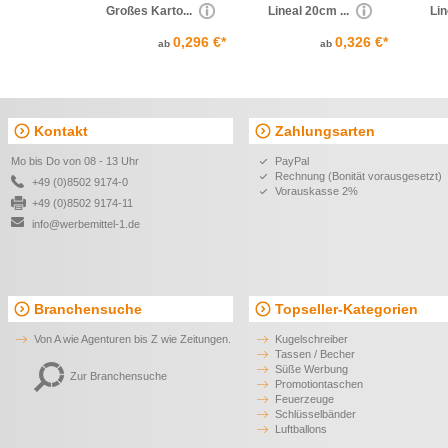
Großes Karto...
Lineal 20cm ...
Lin
0,296 €*
0,326 €*
ab
ab
Kontakt
Zahlungsarten
Mo bis Do von 08 - 13 Uhr
PayPal
Rechnung (Bonität vorausgesetzt)
+49 (0)8502 9174-0
Vorauskasse 2%
+49 (0)8502 9174-11
info@werbemittel-1.de
Branchensuche
Topseller-Kategorien
Von A wie Agenturen bis Z wie Zeitungen.
Kugelschreiber
Tassen / Becher
Süße Werbung
Zur Branchensuche
Promotiontaschen
Feuerzeuge
Schlüsselbänder
Luftballons