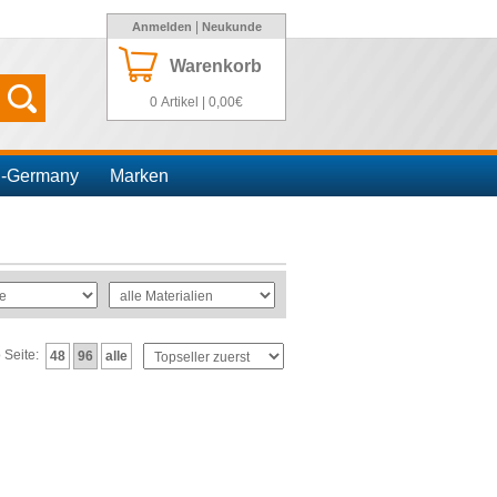
|
Anmelden
Neukunde
Warenkorb
0 Artikel | 0,00€
n-Germany
Marken
o Seite:
48
96
alle