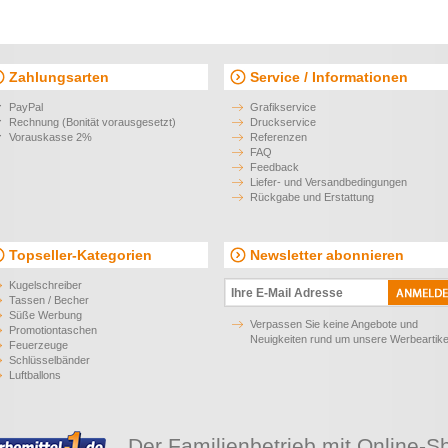
Zahlungsarten
Service / Informationen
PayPal
Grafikservice
Rechnung (Bonität vorausgesetzt)
Druckservice
Vorauskasse 2%
Referenzen
FAQ
Feedback
Liefer- und Versandbedingungen
Rückgabe und Erstattung
Topseller-Kategorien
Newsletter abonnieren
Kugelschreiber
Tassen / Becher
Süße Werbung
Verpassen Sie keine Angebote und
Promotiontaschen
Neuigkeiten rund um unsere Werbeartike
Feuerzeuge
Schlüsselbänder
Luftballons
Der Familienbetrieb mit Online-S