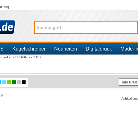
hrung
SS
Kugelschreiber
Neuheiten
Digitaldruck
Made-i
erbanks >
USB-Sticks 1 GB
e!
Artikel pr