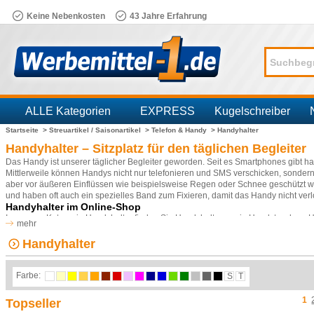
Keine Nebenkosten
43 Jahre Erfahrung
ALLE Kategorien
EXPRESS
Kugelschreiber
Startseite >
Streuartikel / Saisonartikel >
Telefon & Handy >
Handyhalter
Branchen
Handyhalter – Sitzplatz für den täglichen Begleiter
Das Handy ist unserer täglicher Begleiter geworden. Seit es Smartphones gibt hat
Mittlerweile können Handys nicht nur telefonieren und SMS verschicken, sondern
aber vor äußeren Einflüssen wie beispielsweise Regen oder Schnee geschützt we
und haben oft auch ein spezielles Band zum Fixieren, damit das Handy nicht verl
Handyhalter im Online-Shop
In unserer Kategorie Handyhalter finden Sie Handyhalter sowie Handytaschen. 
mehr
muss. Die Halterung stellt das Telefon so auf, dass der Benutzer frontal auf da
Klingelton. Wir bieten Handyhalter in verschiedenen Farben und Materialien an: blau
Handyhalter
oder Metall. Natürlich veredeln wir die Handyhalter für Sie nach Wunsch mit eine
Farbe:
S
T
1
Topseller