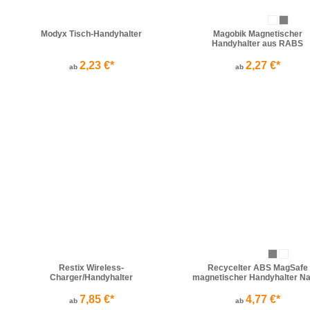
Modyx Tisch-Handyhalter
Magobik Magnetischer
Handyhalter aus RABS
2,23 €*
2,27 €*
ab
ab
Restix Wireless-
Recycelter ABS MagSafe
Charger/Handyhalter
magnetischer Handyhalter Na
7,85 €*
4,77 €*
ab
ab