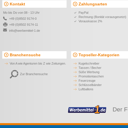
Kontakt
Zahlungsarten
Mo bis Do von 08 - 13 Uhr
PayPal
Rechnung (Bonität vorausgesetzt)
+49 (0)8502 9174-0
Vorauskasse 2%
+49 (0)8502 9174-11
info@werbemittel-1.de
Branchensuche
Topseller-Kategorien
Von A wie Agenturen bis Z wie Zeitungen.
Kugelschreiber
Tassen / Becher
Süße Werbung
Zur Branchensuche
Promotiontaschen
Feuerzeuge
Schlüsselbänder
Luftballons
Der F