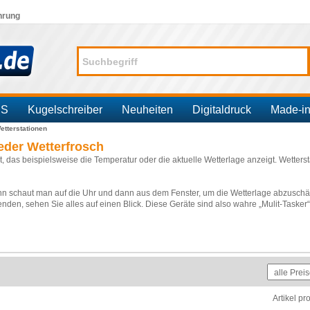
hrung
SS
Kugelschreiber
Neuheiten
Digitaldruck
Made-i
etterstationen
jeder Wetterfrosch
t, das beispielsweise die Temperatur oder die aktuelle Wetterlage anzeigt. Wetters
schaut man auf die Uhr und dann aus dem Fenster, um die Wetterlage abzuschätz
nden, sehen Sie alles auf einen Blick. Diese Geräte sind also wahre „Mulit-Taske
terstationen aus ABS, HIPS und Kunststoff in den Farben braun, grau, silberfarben
einem Motiv Ihrer Wahl. Natürlich bieten wir Wetterstationen in verschiedenen Preis
o beispielsweise bietet neben Thermometer, Hydrometer und Wettervorhersage auch 
icht mit vielen verschiedenen Funktionen und einem Farbigen Layout. Wetterstation
Artikel pr