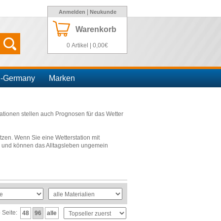
|
Anmelden
Neukunde
Warenkorb
0 Artikel | 0,00€
n-Germany
Marken
tationen stellen auch Prognosen für das Wetter
en. Wenn Sie eine Wetterstation mit
r“ und können das Alltagsleben ungemein
, schwarz und weiß. Gerne bedrucken wir Ihre
klassen an. Viele unserer Artikel sind
noch eine digitale Uhr, eine Datumsanzeige
en eignen sich aufgrund ihrer
o Seite:
48
96
alle