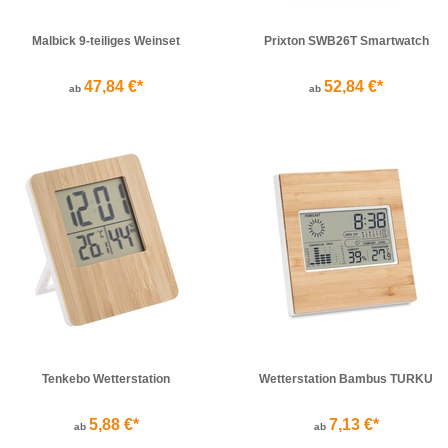
Malbick 9-teiliges Weinset
Prixton SWB26T Smartwatch
47,84 €*
52,84 €*
ab
ab
Tenkebo Wetterstation
Wetterstation Bambus TURKU
5,88 €*
7,13 €*
ab
ab