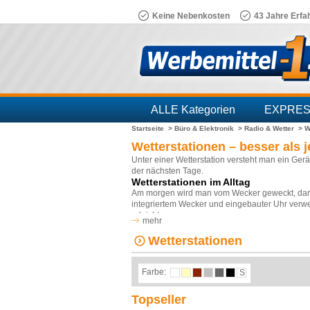
Keine Nebenkosten
43 Jahre Erfa
ALLE Kategorien
EXPRE
Startseite >
Büro & Elektronik >
Radio & Wetter >
W
Branchen
Wetterstationen – besser als 
Unter einer Wetterstation versteht man ein Gerä
der nächsten Tage.
Wetterstationen im Alltag
Am morgen wird man vom Wecker geweckt, dann 
integriertem Wecker und eingebauter Uhr verwe
erleichtern.
mehr
Wetterstationen im Online-Shop
Wetterstationen
Bei uns finden Sie ein großes Sortiment an Wet
bestellten Werbemittel ein-oder mehrfarbig mit 
Multifunktionsgeräte: die Wetterstation Toled
Farbe:
S
und einen Wecker. Die Wetterstation Vario best
Alltagstauglichkeit wunderbar als Werbemittel.
Topseller