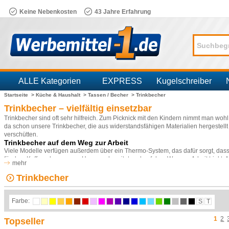
Keine Nebenkosten
43 Jahre Erfahrung
ALLE Kategorien
EXPRESS
Kugelschreiber
Startseite >
Küche & Haushalt >
Tassen / Becher >
Trinkbecher
Branchen
Trinkbecher – vielfältig einsetzbar
Trinkbecher sind oft sehr hilfreich. Zum Picknick mit den Kindern nimmt man wohl
da schon unsere Trinkbecher, die aus widerstandsfähigen Materialien hergestell
verschütten.
Trinkbecher auf dem Weg zur Arbeit
Viele Modelle verfügen außerdem über ein Thermo-System, das dafür sorgt, das
für dem Kaffee, den man zu Hause zubereitet und auf dem Weg zur Arbeit trinkt.
mehr
Kaffee nicht kalt trinken.
Trinkbecher
Trinkbecher im Freibad
Auch im Freibad oder am Badesee sollte man immer einen mit Wasser gefüllten T
Temperaturen und viel Bewegung wird man schnell durstig.
Farbe:
S
T
Trinkbecher als Werbemittel
In unserem Online-Shop werden Trinkbecher aus Metall, Kunststoff und PVC in 
1
2
Topseller
Wunsch gerne von uns bedruckt oder mit einem entsprechenden Einlegepapier ver