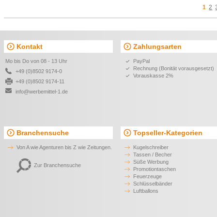
Riviera 340 ml Keramikbecher
Recycelter Edelstahl-Becher 
doppelter Wand (180 ml) Lil
3,25 €*
4,96 €*
ab
ab
Verdi Mug 360 ml Tasse
Retro Emaille Tasse 350 m
3,22 €*
3,27 €*
ab
ab