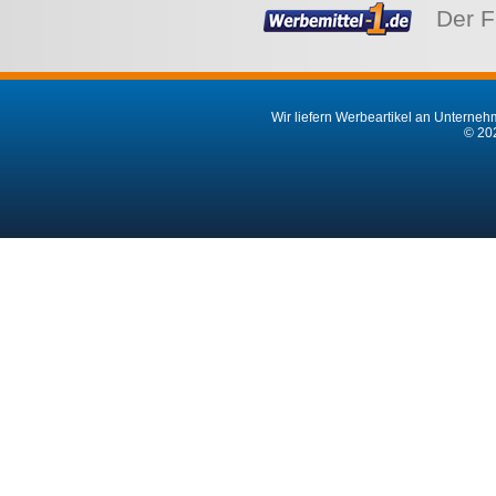
S
Trinkbecher Bambus 250 ml
Cirrus POP 350 ml Becher
LOKKA
7,47 €*
2,30 €*
ab
ab
1
2