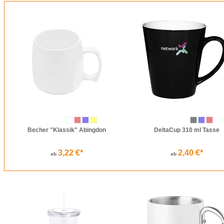
Trinkbecher wären beispielsweise ein schöner Preis bei der Tombola des Kinderg
Becher "Klassik" Abingdon
DeltaCup 310 ml Tasse
3,22 €*
2,40 €*
ab
ab