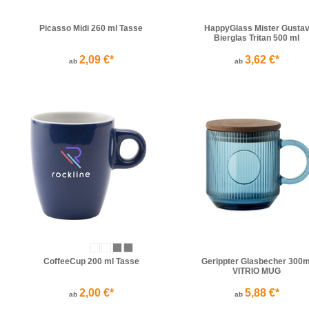
Picasso Midi 260 ml Tasse
HappyGlass Mister Gusta
Bierglas Tritan 500 ml
2,09 €*
3,62 €*
ab
ab
CoffeeCup 200 ml Tasse
Gerippter Glasbecher 300m
VITRIO MUG
2,00 €*
5,88 €*
ab
ab