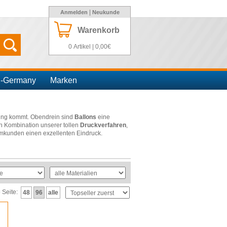
|
Anmelden
Neukunde
Warenkorb
0 Artikel | 0,00€
n-Germany
Marken
tung kommt. Obendrein sind
Ballons
eine
 Kombination unserer tollen
Druckverfahren
,
mmkunden einen exzellenten Eindruck.
o Seite:
48
96
alle