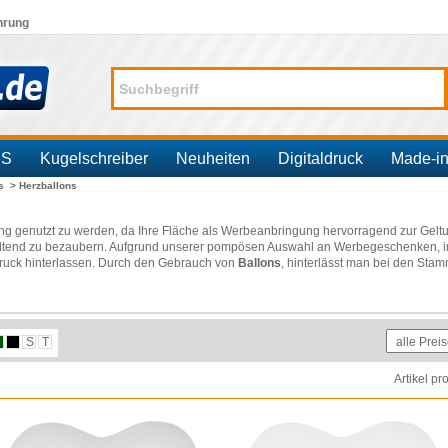
hrung
SS
Kugelschreiber
Neuheiten
Digitaldruck
Made-i
ns >
Herzballons
ung genutzt zu werden, da Ihre Fläche als Werbeanbringung hervorragend zur Gel
ltend zu bezaubern. Aufgrund unserer pompösen Auswahl an Werbegeschenken, in
druck hinterlassen. Durch den Gebrauch von
Ballons
, hinterlässt man bei den Sta
S
T
Artikel pr