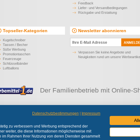
Feedback
Liefer- und Versandbedingungen
Rückgabe und Erstattung
Topseller-Kategorien
Newsletter abonnieren
Kugelschreiber
Tassen / Becher
Süße Werbung
Verpassen Sie keine Angebote und
Promotiontaschen
Neuigkeiten rund um unsere Werbeartike
Feuerzeuge
Schlüsselbänder
Luftballons
Der Familienbetrieb mit Online-S
Datenschutzbestimmungen
|
Impressum
 liefern Werbeartikel an Unternehmen, Institutionen und Vereine.
Alle Preise zzgl. 
Al
© 2026 Werbemittel-1 e.K.
 stetig zu verbessern und Werbung entsprechend der
er weiter, die diese Informationen möglicherweise mit
sie im Rahmen Ihrer Nutzung von deren Diensten gesammelt