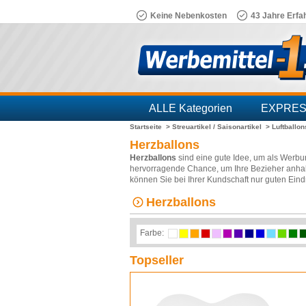
Keine Nebenkosten
43 Jahre Erfa
ALLE Kategorien
EXPRE
Startseite >
Streuartikel / Saisonartikel >
Luftballo
Branchen
Herzballons
Herzballons
sind eine gute Idee, um als Werb
hervorragende Chance, um Ihre Bezieher anha
können Sie bei Ihrer Kundschaft nur guten Ein
Herzballons
Farbe:
Topseller