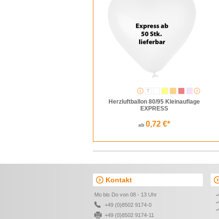
T
Herzluftballon 80/95 Kleinauflage
EXPRESS
0,72 €*
ab
Kontakt
Mo bis Do von 08 - 13 Uhr
+49 (0)8502 9174-0
+49 (0)8502 9174-11