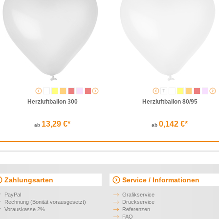
S
S
T
Herzluftballon 300
Herzluftballon 80/95
13,29 €*
0,142 €*
ab
ab
Zahlungsarten
Service / Informationen
PayPal
Grafikservice
Rechnung (Bonität vorausgesetzt)
Druckservice
Vorauskasse 2%
Referenzen
FAQ