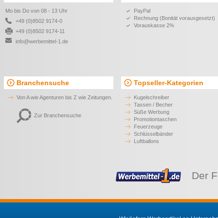
Mo bis Do von 08 - 13 Uhr
PayPal
Rechnung (Bonität vorausgesetzt)
+49 (0)8502 9174-0
Vorauskasse 2%
+49 (0)8502 9174-11
info@werbemittel-1.de
Branchensuche
Topseller-Kategorien
Von A wie Agenturen bis Z wie Zeitungen.
Kugelschreiber
Tassen / Becher
Süße Werbung
Zur Branchensuche
Promotiontaschen
Feuerzeuge
Schlüsselbänder
Luftballons
Der F