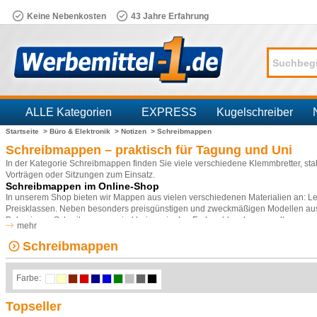
Keine Nebenkosten
43 Jahre Erfahrung
ALLE Kategorien
EXPRESS
Kugelschreiber
Startseite >
Büro & Elektronik >
Notizen >
Schreibmappen
Branchen
Schreibmappen – praktisch für Tagung und Uni
In der Kategorie Schreibmappen finden Sie viele verschiedene Klemmbretter, s
Vorträgen oder Sitzungen zum Einsatz.
Schreibmappen im Online-Shop
In unserem Shop bieten wir Mappen aus vielen verschiedenen Materialien an: Led
Preisklassen. Neben besonders preisgünstigen und zweckmäßigen Modellen aus 
Balmain an. Schreibmappen sind bei uns in den Farben blau, braun, gelb, grau, g
mehr
Schreibutensilien wie Taschenrechnern, Blöcken oder Stiften kombiniert.
Schreibmappen
Einsatzmöglichkeiten von Schreibmappen
Eine edle Mappe aus Leder macht auf einer Tagung einen viel professionelleren Ei
Veredelung durch Prägung oder Druck erkennt jeder sofort, für welches Unterneh
Farbe:
Firma. Schüler und Studenten sind mit Klemmbrettern sehr gut bedient, denn diese
Vorlesungen keinen Sitzplatz mehr ergattert hat. In Zeiten der doppelten Abitur-
mitschreiben kann. Nutzen Sie die große Werbewirkung von Schreibmappen für 
Topseller