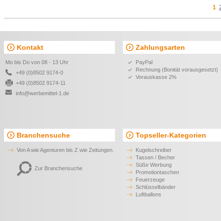
Tissage Schreibset
Carmen A5 Hardcover Notizb
und Kugelschreiber Set
(schwarze Mine)
9,25 €*
40,45 €*
ab
ab
Schreibset DEMOIN
Bayonne Schreibset
9,15 €*
13,69 €*
ab
ab