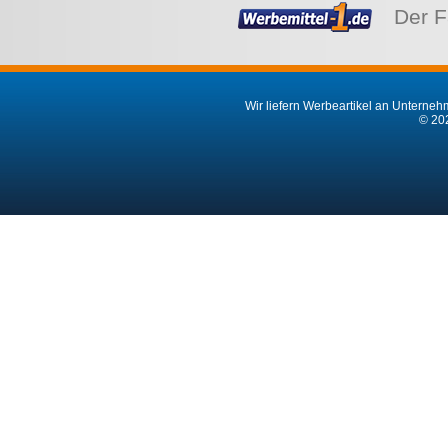
Moleskine Smart Schreibset
Moleskine Notizbuch und Stift
243,12 €*
26,92 €*
ab
ab
1