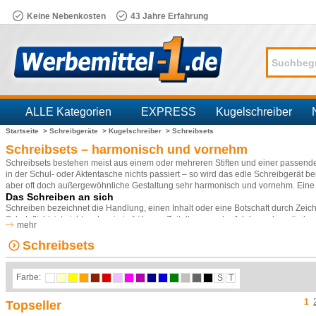
Keine Nebenkosten
43 Jahre Erfahrung
ALLE Kategorien
EXPRESS
Kugelschreiber
Startseite >
Schreibgeräte >
Kugelschreiber >
Schreibsets
Branchen
Schreibsets – harmonisch und vornehm
Schreibsets bestehen meist aus einem oder mehreren Stiften und einer passenden V
in der Schul- oder Aktentasche nichts passiert – so wird das edle Schreibgerät be
aber oft doch außergewöhnliche Gestaltung sehr harmonisch und vornehm. Eine
Das Schreiben an sich
Schreiben bezeichnet die Handlung, einen Inhalt oder eine Botschaft durch Zeiche
Schulpflicht, ist nicht mehr wie in früheren Zeitaltern nur der Adel, sondern die
mehr
unterschiedliche Zeichensysteme aus: im russischsprachigen Raum wird mit kyrilli
verwendet und zu Anfangszeiten der Menschheit wurden Erfahrungen durch Bilde
Schreibsets
Menschheit, denn schriftlich Festgehaltenes kann leichter überliefert werden –
Schreibsets in unserem Online-Shop
Farbe:
S
T
Schreibsets sind ideale Geschenke für Kunden und Mitarbeiter. Wir stellen Ihne
können sich also ganz einfach das perfekte Set aussuchen. Gerne bedrucken wir 
1
Lasergravur veredelt werden. So individualisiert eignen sich Schreibsets hervorr
Topseller