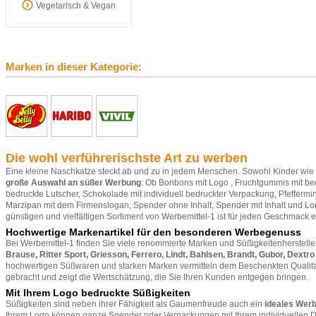
Vegetarisch & Vegan
Marken in dieser Kategorie:
Die wohl verführerischste Art zu werben
Eine kleine Naschkatze steckt ab und zu in jedem Menschen. Sowohl Kinder wie 
große Auswahl an süßer Werbung
: Ob
Bonbons mit Logo
,
Fruchtgummis mit be
bedruckte Lutscher
,
Schokolade mit individuell bedruckter Verpackung
,
Pfeffermi
Marzipan mit dem Firmenslogan, Spender ohne Inhalt, Spender mit Inhalt und L
günstigen und vielfältigen Sortiment von
Werbemittel-1
ist für jeden Geschmack e
Hochwertige Markenartikel für den besonderen Werbegenuss
Bei
Werbemittel-1
finden Sie viele renommierte Marken und Süßigkeitenherstell
Brause, Ritter Sport, Griesson,
Ferrero
, Lindt, Bahlsen, Brandt, Gubor,
Dextro
hochwertigen Süßwaren und starken Marken vermitteln dem Beschenkten Qualität.
gebracht und zeigt die Wertschätzung, die Sie Ihren Kunden entgegen bringen.
Mit Ihrem Logo bedruckte Süßigkeiten
Süßigkeiten sind neben ihrer Fähigkeit als Gaumenfreude auch ein
ideales Wer
Ihrem Logo können ganze Spender oder Verpackungen mit Ihrem individuellen De