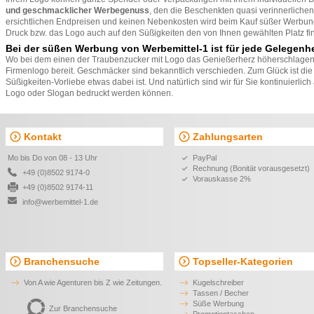
und geschmacklicher Werbegenuss
, den die Beschenkten quasi verinnerliche
ersichtlichen Endpreisen und keinen Nebenkosten wird beim Kauf süßer Werbu
Druck bzw. das Logo auch auf den Süßigkeiten den von Ihnen gewählten Platz fi
Bei der süßen Werbung von Werbemittel-1 ist für jede Gelegenhe
Wo bei dem einen der
Traubenzucker mit Logo
das Genießerherz höherschlagen l
Firmenlogo
bereit. Geschmäcker sind bekanntlich verschieden. Zum Glück ist di
Süßigkeiten-Vorliebe etwas dabei ist. Und natürlich sind wir für Sie kontinuierl
Logo oder Slogan bedruckt werden können.
Kontakt
Zahlungsarten
Mo bis Do von 08 - 13 Uhr
PayPal
Rechnung (Bonität vorausgesetzt)
+49 (0)8502 9174-0
Vorauskasse 2%
+49 (0)8502 9174-11
info@werbemittel-1.de
Branchensuche
Topseller-Kategorien
Von A wie Agenturen bis Z wie Zeitungen.
Kugelschreiber
Tassen / Becher
Süße Werbung
Zur Branchensuche