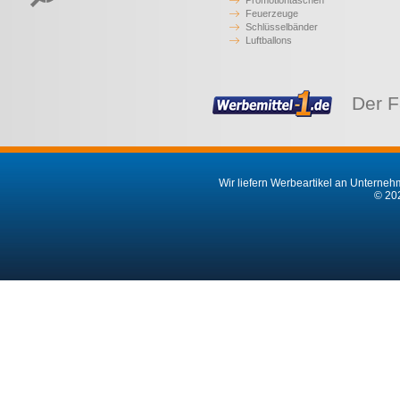
Promotiontaschen
Feuerzeuge
Schlüsselbänder
Luftballons
Der F
Wir liefern Werbeartikel an Unternehm
© 202