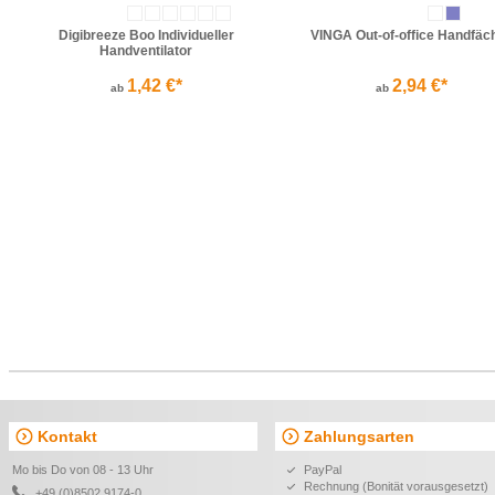
Digibreeze Boo Individueller
VINGA Out-of-office Handfäc
Handventilator
1,42 €*
2,94 €*
ab
ab
Costa Fächer
Onebreeze Eco Individuelle
Fächer
0,68 €*
0,95 €*
ab
ab