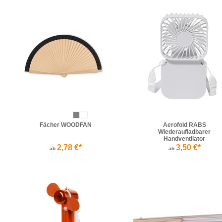
Fächer WOODFAN
Aerofold RABS
Wiederaufladbarer
Handventilator
2,78 €*
3,50 €*
ab
ab