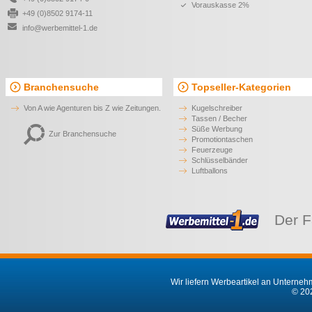
Serhi Handventilator
Gamasa Fächer
1,41 €*
1,35 €*
ab
ab