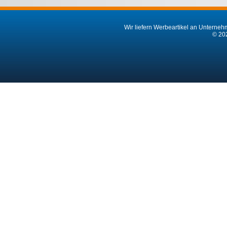
Jute-Kosmetiktasche Julian
Torebix Kosmetiktasche
1,95 €*
1,14 €*
ab
ab
1
Kontakt
Zahlungsarten
Mo bis Do von 08 - 13 Uhr
PayPal