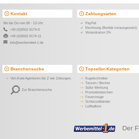
Calista
0,75 €*
4,01 €*
ab
ab
Susity RPET Kosmetiktasche
Denim Kosmetiktasche STY
zum Hängen
POUCH
4,34 €*
2,12 €*
ab
ab