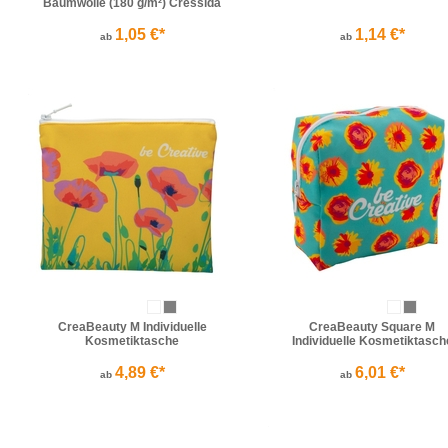
Baumwolle (180 g/m²) Cressida
1,05 €*
1,14 €*
ab
ab
CreaBeauty M Individuelle
CreaBeauty Square M
Kosmetiktasche
Individuelle Kosmetiktasch
4,89 €*
6,01 €*
ab
ab