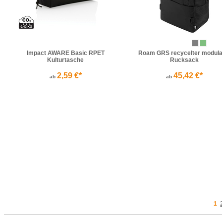
Impact AWARE Basic RPET
Roam GRS recycelter modula
Kulturtasche
Rucksack
2,59 €*
45,42 €*
ab
ab
MultiPouch Federmäppchen
Kulturtasche aus Polyeste