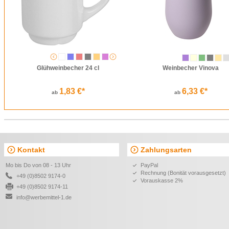
Glühweinbecher 24 cl
Weinbecher Vinova
1,83 €*
6,33 €*
ab
ab
Kontakt
Zahlungsarten
Mo bis Do von 08 - 13 Uhr
PayPal
Rechnung (Bonität vorausgesetzt)
+49 (0)8502 9174-0
Vorauskasse 2%
+49 (0)8502 9174-11
info@werbemittel-1.de