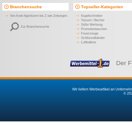
Branchensuche
Topseller-Kategorien
Von A wie Agenturen bis Z wie Zeitungen.
Kugelschreiber
Tassen / Becher
Süße Werbung
Zur Branchensuche
Promotiontaschen
Feuerzeuge
Schlüsselbänder
Luftballons
Der F
Wir liefern Werbeartikel an Unternehm
© 202