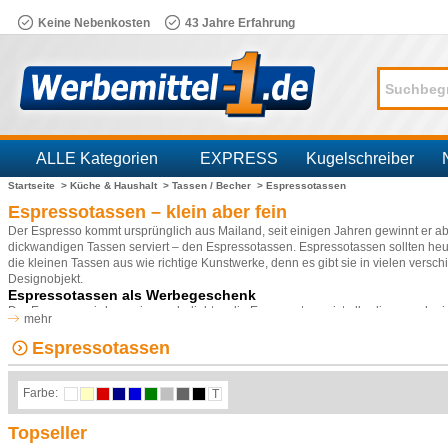
Keine Nebenkosten
43 Jahre Erfahrung
ALLE Kategorien
EXPRESS
Kugelschreiber
Startseite >
Küche & Haushalt >
Tassen / Becher >
Espressotassen
Branchen
Espressotassen – klein aber fein
Der Espresso kommt ursprünglich aus Mailand, seit einigen Jahren gewinnt er aber
dickwandigen Tassen serviert – den Espressotassen. Espressotassen sollten heut
die kleinen Tassen aus wie richtige Kunstwerke, denn es gibt sie in vielen v
Designobjekt.
Espressotassen als Werbegeschenk
Der Espresso wird zwar immer beliebter, die Espressotasse ist allerdings noch
mehr
Werbegeschenk an – sie sind etwas besonderes, das man im Alltag gut gebrauche
kreativer. Espressotassen sollten allerdings nicht wahllos verteilt werden – sie
Espressotassen
zum Geburtstag. Ihre Mitarbeiter und Kunden werden sich freuen!
Espressotassen bei Werbemittel-1.de
Farbe:
T
In unserem Online-Shop sind viele verschiedene Farben und Modelle erhältlich. 
Untertassen, in silberfarben mit Metallglanz? Oder doch lieber eine bunte Var
oder Vereinslogo bedruckt sind – das übernehmen wir gerne für Sie. Die Tasse
Topseller
perfekte Werbemittel für alle Unternehmer und Vereine, die modern und unkompliz