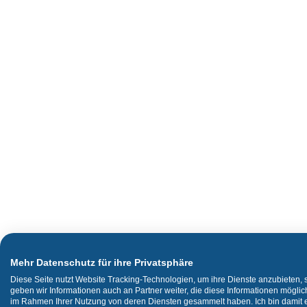
Mehr Datenschutz für ihre Privatsphäre
Diese Seite nutzt Website Tracking-Technologien, um ihre Dienste anzubieten,
geben wir Informationen auch an Partner weiter, die diese Informationen mögli
im Rahmen Ihrer Nutzung von deren Diensten gesammelt haben. Ich bin damit ei