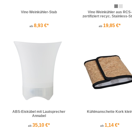
Vino Weinkühler-Stab
Vino Weinkühler aus RCS-
zertifiziert recyc. Stainless-S
8,93 €*
19,85 €*
ab
ab
ABS-Eiskübel mit Lautsprecher
Kühlmanschette Kork klei
Annabel
35,10 €*
1,14 €*
ab
ab