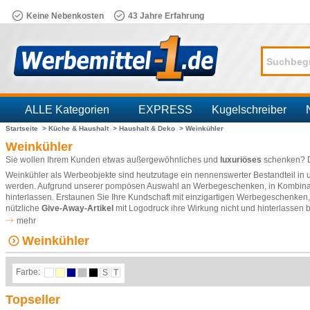
Keine Nebenkosten
43 Jahre Erfahrung
ALLE Kategorien
EXPRESS
Kugelschreiber
Startseite >
Küche & Haushalt >
Haushalt & Deko >
Weinkühler
Branchen
Weinkühler
Sie wollen Ihrem Kunden etwas außergewöhnliches und
luxuriöses
schenken? D
Weinkühler als Werbeobjekte sind heutzutage ein nennenswerter Bestandteil in 
werden. Aufgrund unserer pompösen Auswahl an Werbegeschenken, in Kombinati
hinterlassen. Erstaunen Sie Ihre Kundschaft mit einzigartigen Werbegeschenken,
nützliche
Give-Away-Artikel
mit Logodruck ihre Wirkung nicht und hinterlassen
überzeugen mit tollen Eigenschaften und stimmen für Ihr Unternehmen. Streuart
mehr
Wert auf Klasse legen. Mit einem Schriftzug bedruckt werben Weinkühler individ
Weinkühler
ihnen einen großen Vorteil gegenüber Ihrer Konkurrenz. Die Werbemittel in der 
Werbeprodukten hinterlässt man bei den Stammkunden einen großartigen Eindru
Küche&Haushalt
.
Farbe:
S
T
Topseller