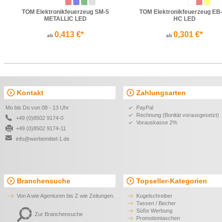
TOM Elektronikfeuerzeug SM-5
TOM Elektronikfeuerzeug EB
METALLIC LED
HC LED
0,413 €*
0,301 €*
ab
ab
Kontakt
Zahlungsarten
Mo bis Do von 08 - 13 Uhr
PayPal
Rechnung (Bonität vorausgesetzt)
+49 (0)8502 9174-0
Vorauskasse 2%
+49 (0)8502 9174-11
info@werbemittel-1.de
Branchensuche
Topseller-Kategorien
Von A wie Agenturen bis Z wie Zeitungen.
Kugelschreiber
Tassen / Becher
Süße Werbung
Zur Branchensuche
Promotiontaschen