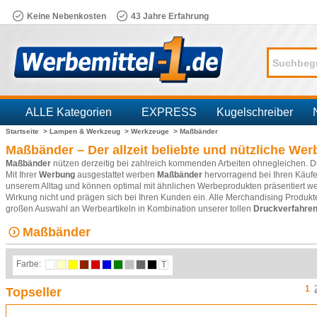
Keine Nebenkosten
43 Jahre Erfahrung
ALLE Kategorien
EXPRESS
Kugelschreiber
Startseite >
Lampen & Werkzeug >
Werkzeuge >
Maßbänder
Branchen
Maßbänder – Der allzeit beliebte und nützliche Wer
Maßbänder
nützen derzeitig bei zahlreich kommenden Arbeiten ohnegleichen. Du
Mit Ihrer
Werbung
ausgestattet werben
Maßbänder
hervorragend bei Ihren Käuf
unserem Alltag und können optimal mit ähnlichen Werbeprodukten präsentiert w
Wirkung nicht und prägen sich bei Ihren Kunden ein. Alle Merchandising Produkt
großen Auswahl an Werbeartikeln in Kombination unserer tollen
Druckverfahre
Maßbänder
Farbe:
T
1
Topseller