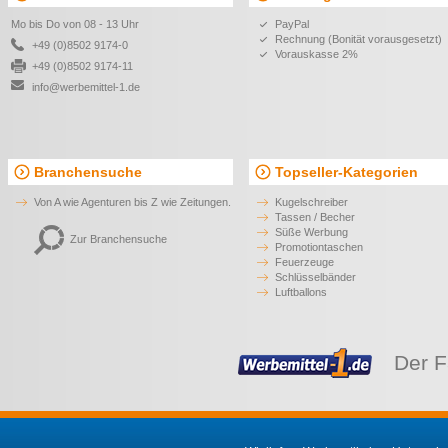
Mo bis Do von 08 - 13 Uhr
PayPal
Rechnung (Bonität vorausgesetzt)
+49 (0)8502 9174-0
Vorauskasse 2%
+49 (0)8502 9174-11
info@werbemittel-1.de
Branchensuche
Topseller-Kategorien
Von A wie Agenturen bis Z wie Zeitungen.
Kugelschreiber
Tassen / Becher
Süße Werbung
Zur Branchensuche
Promotiontaschen
Feuerzeuge
Schlüsselbänder
Luftballons
Der F