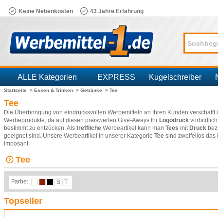
Keine Nebenkosten
43 Jahre Erfahrung
ALLE Kategorien
EXPRESS
Kugelschreiber
Startseite >
Essen & Trinken >
Getränke >
Tee
Branchen
Tee
Die Überbringung von eindrucksvollen Werbemitteln an Ihren Kunden verschafft
Werbeprodukte, da auf diesen preiswerten Give-Aways Ihr
Logodruck
vorbildlic
bestimmt zu entzücken. Als
treffliche
Werbeartikel kann man
Tees
mit
Druck
beze
geeignet sind. Unsere Werbeartikel in unserer Kategorie
Tee
sind zweifellos das 
imposant.
Tee
Farbe:
S
T
Topseller