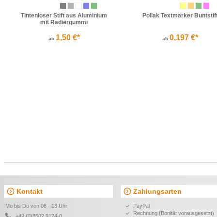
Tintenloser Stift aus Aluminium
Pollak Textmarker Buntstif
mit Radiergummi
1,50 €*
0,197 €*
ab
ab
Kontakt
Zahlungsarten
Mo bis Do von 08 - 13 Uhr
PayPal
Rechnung (Bonität vorausgesetzt)
+49 (0)8502 9174-0