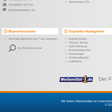
Vorauskasse 2%
+49 (0)8502 9174-11
info@werbemittel-1.de
Branchensuche
Topseller-Kategorien
Von A wie Agenturen bis Z wie Zeitungen.
Kugelschreiber
Tassen / Becher
Süße Werbung
Zur Branchensuche
Promotiontaschen
Feuerzeuge
Schlüsselbänder
Luftballons
Der F
Wir liefern Werbeartikel an Unternehm
© 202