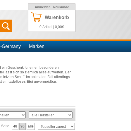
|
Anmelden
Neukunde
Warenkorb
0 Artikel | 0,00€
n-Germany
Marken
 ein Geschenk für einen besonderen
 lässt sich so ziemlich alles aufwerten. Der
letzten Schliff. Im optimalen Fall allerdings
st ein
tadelloses Etui
unvermeidbar.
ten, wenn er diesen in einer
wertvollen
s
, kann ebenfalls auf die
besonderen
von
Esprit
,
Cacharel
,
Charles Jourdan
,
Balmain
Passende bereit. Doch nicht nur wer anderen
 Geschenke, sondern auch für die vielen kleinen
o Seite:
48
96
alle
Ausführung. Kinder lassen sich etwa von den