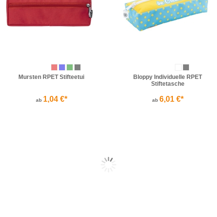
Mursten RPET Stifteetui
Bloppy Individuelle RPET
Stiftetasche
1,04 €*
6,01 €*
ab
ab