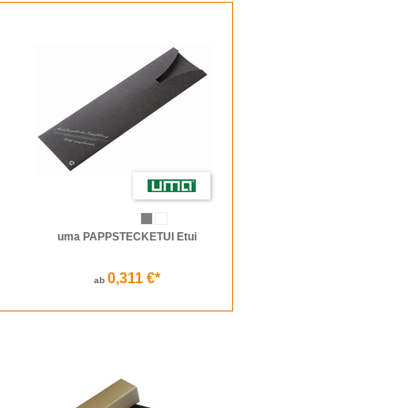
m
Stifte Etui Jordi
Platz. Für den Business-Mann,
ui von Nina Ricci
. Neben ausgefallenen
nfache Klapp-Etuis aus Metall
erhältlich.
esprochen. Damit Kugelschreiber, Textmarker,
n und Verpackungen zur Verfügung – diese gibt
uma PAPPSTECKETUI Etui
0,311 €*
ab