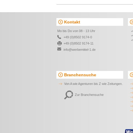
RPET-Filz-Stiftetui mit Deckel
MILE
2,44 €*
ab
Cosli Stiftetasche
1,22 €*
ab