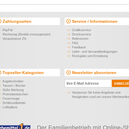
Willems Stiftetasche zum
Covvy Individuelles
Ausmalen
Kugelschreiberetui
0,57 €*
4,42 €*
ab
ab
Lederetui für Stifte Nadir
Stifte-Etui aus Polyester Donna
2,76 €*
0,62 €*
ab
ab