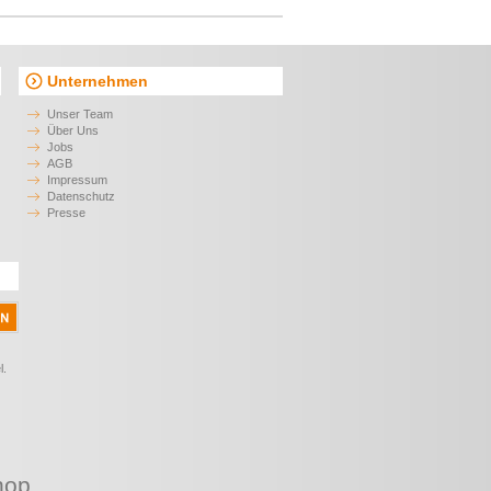
Stifte-Etui aus Kunststoff Dallas
0,90 €*
ab
Krara Stifteetui
0,42 €*
ab