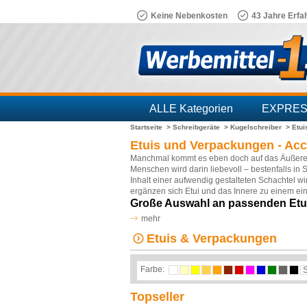
Keine Nebenkosten
43 Jahre Erfa
ALLE Kategorien
EXPRE
Startseite >
Schreibgeräte >
Kugelschreiber >
Etui
Branchen
Etuis und Verpackungen - Acc
Manchmal kommt es eben doch auf das Äußere 
Menschen wird darin liebevoll – bestenfalls in
Inhalt einer aufwendig gestalteten Schachtel wir
ergänzen sich Etui und das Innere zu einem e
Große Auswahl an passenden Etu
Wer zum Beispiel einen teuren
Füllfederhalter
e
mehr
Verpackung
überreicht. Beim Material der Ver
Etuis & Verpackungen
Ausführungen aus Leder
oder auf eine
elegan
und vielen weiteren Herstellern gewählt werde
mit Etuis eine Freude bereiten möchte, wird hie
Farbe:
Dinge im Alltag. Ob Hörgeräteetuis, Tragetas
Für jeden Bedarf die richtige Ver
Topseller
Damit Kugelschreiber, Buntstifte und andere Sch