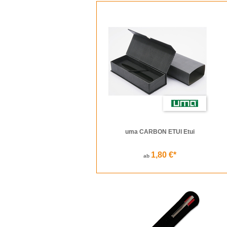
Samsonite Schachteln in Tierform mit Teddy
der auf einem Geschäftstermin nicht lange nach
Lösungen wie dem Kunststoff-Röhren Hit sind 
Etuis als Werbeartikel
Wofür auch immer sich der Kunde entscheidet,
Buntstifte und andere Utensilien solange wie m
es von günstig bis edel in jedem preislichen 
uma CARBON ETUI Etui
1,80 €*
ab