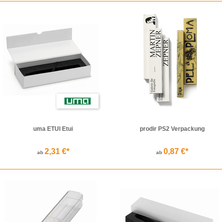
 Bären oder Schmetterlingen
beeindrucken. Der Bürobedarf findet zum Beispiel i
 einem Kugelschreiber suchen möchte, empfiehlt sich stilecht ein
Schreibgeräteet
natürlich auch herkömmliche Verpackungen wie Steck-Etuis aus Kunststoff sowie
ei
bei Werbemittel-1
wird auch der Verpackung von Büromaterial ein großer Wert zug
öglich unbeschadet bleiben, steht ein reichhaltiges Sortiment an Etuis, Schachtel
Segment sowie für jeden Anlass angemessen.
uma ETUI Etui
prodir PS2 Verpackung
2,31 €*
0,87 €*
ab
ab