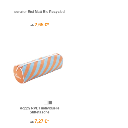
senator Etui Matt Bio Recycled
2,65 €*
ab
Roppy RPET individuelle
Stiftetasche
7,27 €*
ab