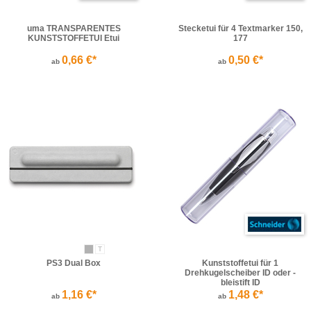
uma TRANSPARENTES
Stecketui für 4 Textmarker 150,
KUNSTSTOFFETUI Etui
177
0,66 €*
0,50 €*
ab
ab
T
PS3 Dual Box
Kunststoffetui für 1
Drehkugelscheiber ID oder -
bleistift ID
1,16 €*
1,48 €*
ab
ab