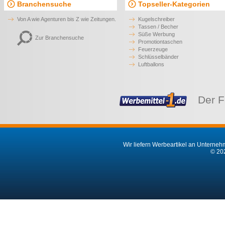
Branchensuche
Topseller-Kategorien
Von A wie Agenturen bis Z wie Zeitungen.
Kugelschreiber
Tassen / Becher
Süße Werbung
Zur Branchensuche
Promotiontaschen
Feuerzeuge
Schlüsselbänder
Luftballons
Der F
Wir liefern Werbeartikel an Unternehm
© 202