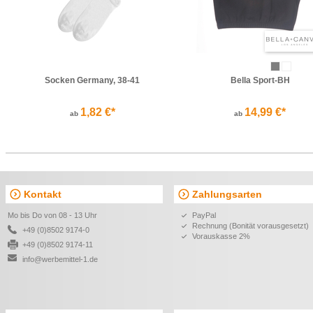
Socken Germany, 38-41
Bella Sport-BH
1,82 €*
14,99 €*
ab
ab
Kontakt
Zahlungsarten
Mo bis Do von 08 - 13 Uhr
PayPal
Rechnung (Bonität vorausgesetzt)
+49 (0)8502 9174-0
Vorauskasse 2%
+49 (0)8502 9174-11
info@werbemittel-1.de