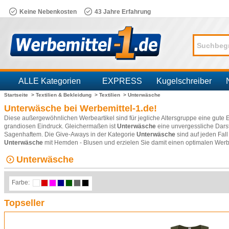
Keine Nebenkosten
43 Jahre Erfahrung
ALLE Kategorien
EXPRESS
Kugelschreiber
Startseite >
Textilien & Bekleidung >
Textilien >
Unterwäsche
Branchen
Unterwäsche bei Werbemittel-1.de!
Diese außergewöhnlichen Werbeartikel sind für jegliche Altersgruppe eine gute
grandiosen Eindruck. Gleichermaßen ist
Unterwäsche
eine unvergessliche Darst
Sagenhaftem. Die Give-Aways in der Kategorie
Unterwäsche
sind auf jeden Fall
Unterwäsche
mit
Hemden - Blusen
und erzielen Sie damit einen optimalen Werb
Unterwäsche
Farbe:
Topseller