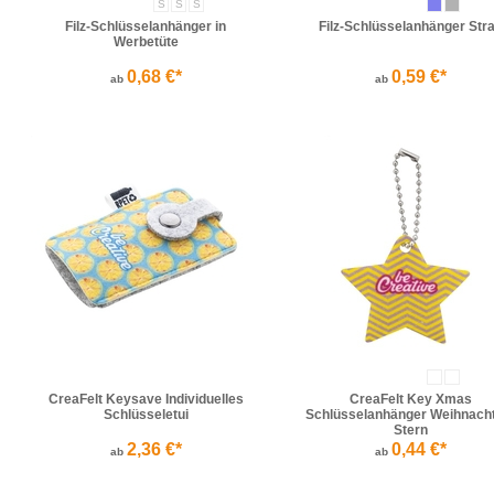
S
S
S
Filz-Schlüsselanhänger in
Filz-Schlüsselanhänger Str
Werbetüte
0,68 €*
0,59 €*
ab
ab
CreaFelt Keysave Individuelles
CreaFelt Key Xmas
Schlüsseletui
Schlüsselanhänger Weihnacht
Stern
2,36 €*
0,44 €*
ab
ab