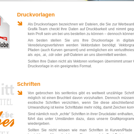
Druckvorlagen
Als Druckvorlagen bezeichnen wir Dateien, die Sie zur Werbean
Grafik-Team checkt Ihre Daten auf Druckbarkeit und nimmt geg
kein Profi sein um bei uns bestellen zu können – dennoch können 
Am besten stellen Sie uns Ihre Druckvorlage in digita
Veredelungsverfahren werden Vektordaten benötigt. Vektorgr
Pfaden (auch Kurven genannt) und ermöglichen ein verlustfreies 
als .eps, .ai, .cdr oder .pdf-Dateien an uns übermittelt werden.
Sollten Ihre Daten nicht als Vektoren vorliegen übernimmt unser 
Druckvorlage in ein geeignetes Format.
Schriften
Von gebrochen bis serifenlos gibt es weltweit unzählige Schrift
möglich ist einen Bruchteil davon vorzuhalten. Dennoch müssen S
exotische Schriften verzichten, wenn Sie diese abschließen
Umwandlung ist keine Schriftdatei mehr nötig, damit Zeichen korr
Sind nämlich noch „echte“ Schriften in ihrer Druckdatei enthalte
führt das unter Umständen dazu, dass unsere Grafikprogram
wiedergeben.
Sollten Sie nicht wissen wie man Schriften in Kurven/Pfade 