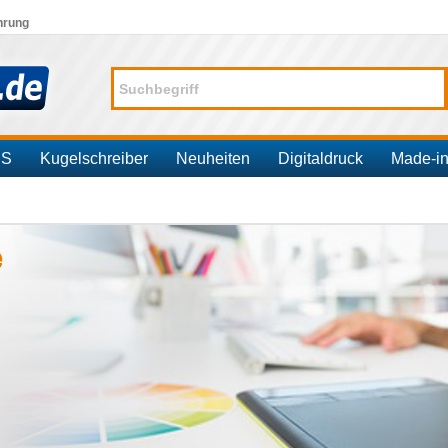
hrung
SS
Kugelschreiber
Neuheiten
Digitaldruck
Made-i