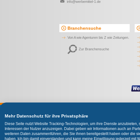
info@werbemittel-1.de
Branchensuche
Von A wie Agenturen bis Z wie Zeitungen.
Zur Branchensuche
Wir
Mehr Datenschutz für ihre Privatsphäre
Diese Seite nutzt Website Tracking-Technologien, um ihre Dienste anzubieten,
Interessen der Nutzer anzuzeigen. Dabei geben wir Informationen auch an Partn
weiteren Daten zusammenführen, die Sie ihnen bereitgestellt haben oder die 
haben. Ich bin damit einverstanden und kann meine Einwilligung jederzeit mit W