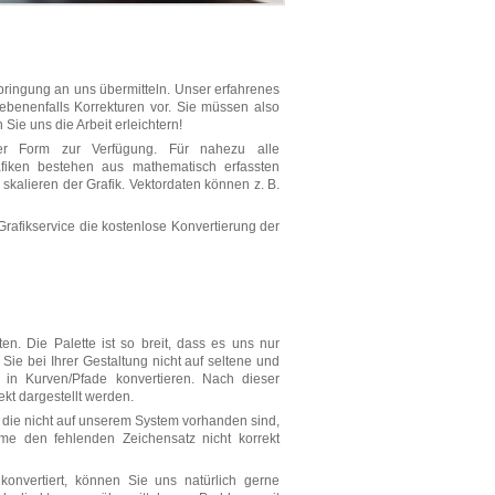
bringung an uns übermitteln. Unser erfahrenes
ebenenfalls Korrekturen vor. Sie müssen also
Sie uns die Arbeit erleichtern!
ler Form zur Verfügung. Für nahezu alle
afiken bestehen aus mathematisch erfassten
skalieren der Grafik. Vektordaten können z. B.
Grafikservice die kostenlose Konvertierung der
en. Die Palette ist so breit, dass es uns nur
ie bei Ihrer Gestaltung nicht auf seltene und
d in Kurven/Pfade konvertieren. Nach dieser
ekt dargestellt werden.
n, die nicht auf unserem System vorhanden sind,
me den fehlenden Zeichensatz nicht korrekt
konvertiert, können Sie uns natürlich gerne