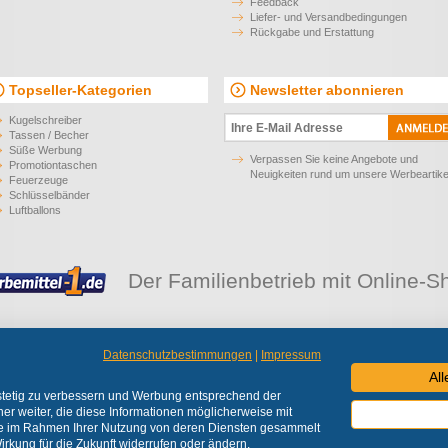
Feedback
Liefer- und Versandbedingungen
Rückgabe und Erstattung
Topseller-Kategorien
Newsletter abonnieren
Kugelschreiber
Tassen / Becher
Süße Werbung
Verpassen Sie keine Angebote und
Promotiontaschen
Neuigkeiten rund um unsere Werbeartike
Feuerzeuge
Schlüsselbänder
Luftballons
Der Familienbetrieb mit Online-S
Datenschutzbestimmungen
|
Impressum
 liefern Werbeartikel an Unternehmen, Institutionen und Vereine.
Alle Preise zzgl. 
Al
© 2026 Werbemittel-1 e.K.
 stetig zu verbessern und Werbung entsprechend der
er weiter, die diese Informationen möglicherweise mit
sie im Rahmen Ihrer Nutzung von deren Diensten gesammelt
irkung für die Zukunft widerrufen oder ändern.