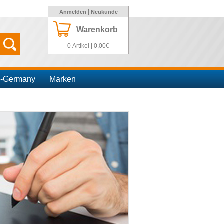
|
Anmelden
Neukunde
Warenkorb
0 Artikel | 0,00€
n-Germany
Marken