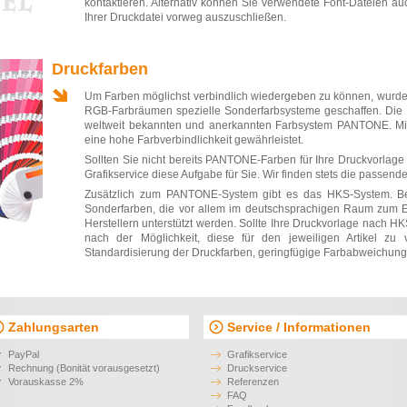
kontaktieren. Alternativ können Sie verwendete Font-Dateien au
Ihrer Druckdatei vorweg auszuschließen.
Druckfarben
Um Farben möglichst verbindlich wiedergeben zu können, wurde
RGB-Farbräumen spezielle Sonderfarbsysteme geschaffen. Die 
weltweit bekannten und anerkannten Farbsystem PANTONE. Mit 
eine hohe Farbverbindlichkeit gewährleistet.
Sollten Sie nicht bereits PANTONE-Farben für Ihre Druckvorlag
Grafikservice diese Aufgabe für Sie. Wir finden stets die passen
Zusätzlich zum PANTONE-System gibt es das HKS-System. Be
Sonderfarben, die vor allem im deutschsprachigen Raum zum 
Herstellern unterstützt werden. Sollte Ihre Druckvorlage nach HK
nach der Möglichkeit, diese für den jeweiligen Artikel zu
Standardisierung der Druckfarben, geringfügige Farbabweichung
Zahlungsarten
Service / Informationen
PayPal
Grafikservice
Rechnung (Bonität vorausgesetzt)
Druckservice
Vorauskasse 2%
Referenzen
FAQ