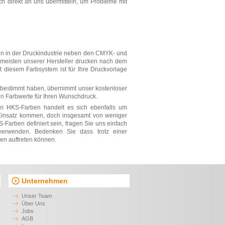
ch direkt an uns übermitteln, um Probleme mit
n in der Druckindustrie neben den CMYK- und
meisten unserer Hersteller drucken nach dem
diesem Farbsystem ist für Ihre Druckvorlage
e bestimmt haben, übernimmt unser kostenloser
den Farbwerte für Ihren Wunschdruck.
i HKS-Farben handelt es sich ebenfalls um
Einsatz kommen, doch insgesamt von weniger
S-Farben definiert sein, fragen Sie uns einfach
 verwenden. Bedenken Sie dass trotz einer
en auftreten können.
Unternehmen
Unser Team
Über Uns
Jobs
AGB