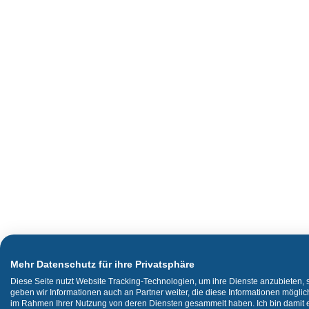
Mehr Datenschutz für ihre Privatsphäre
Diese Seite nutzt Website Tracking-Technologien, um ihre Dienste anzubieten,
geben wir Informationen auch an Partner weiter, die diese Informationen mögli
im Rahmen Ihrer Nutzung von deren Diensten gesammelt haben. Ich bin damit ei