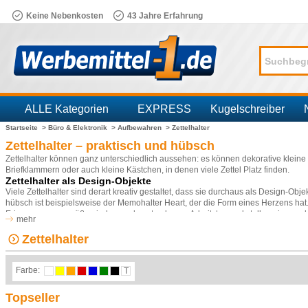
Keine Nebenkosten
43 Jahre Erfahrung
ALLE Kategorien
EXPRESS
Kugelschreiber
Startseite >
Büro & Elektronik >
Aufbewahren >
Zettelhalter
Branchen
Zettelhalter – praktisch und hübsch
Zettelhalter können ganz unterschiedlich aussehen: es können dekorative kleine
Briefklammern oder auch kleine Kästchen, in denen viele Zettel Platz finden.
Zettelhalter als Design-Objekte
Viele Zettelhalter sind derart kreativ gestaltet, dass sie durchaus als Design
hübsch ist beispielsweise der Memohalter Heart, der die Form eines Herzens ha
Erinnerungen versüßen jeden noch so trockenen Arbeitstag und stellen einen sc
mehr
Zettelhalter als Werbeartikel
Zettelhalter
Zettelhalter sind als Werbemittel geradezu prädestiniert, denn sie bieten meist 
sehr beliebt. Unser Online-Shop bietet eine sehr große Auswahl an Zettelhaltern
Wählen Sie ein Modell, dass Ihnen selbst zusagt, dann wird es wahrscheinlich au
Farbe:
T
Topseller