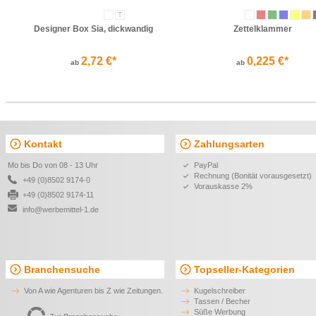
T
Designer Box Sia, dickwandig
Zettelklammer
2,72 €*
0,225 €*
ab
ab
Kontakt
Zahlungsarten
Mo bis Do von 08 - 13 Uhr
PayPal
Rechnung (Bonität vorausgesetzt)
+49 (0)8502 9174-0
Vorauskasse 2%
+49 (0)8502 9174-11
info@werbemittel-1.de
Branchensuche
Topseller-Kategorien
Von A wie Agenturen bis Z wie Zeitungen.
Kugelschreiber
Tassen / Becher
Süße Werbung