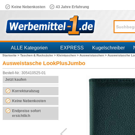
Keine Nebenkosten
43 Jahre Erfahrung
ALLE Kategorien
EXPRESS
Kugelschreiber
Startseite >
Taschen & Rucksäcke >
Kleintaschen >
Ausweistaschen >
Ausweistasche L
Branchen
Ausweistasche LookPlusJumbo
Bestell-Nr.: 305410525-01
Jetzt kaufen
Korrekturabzug
Keine Nebenkosten
Endpreise sofort
ersichtlich