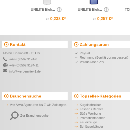
UNILITE Elek...
UNILITE Elek...
TOM
0,238 €*
0,257 €*
ab
ab
Kontakt
Zahlungsarten
Mo bis Do von 08 - 13 Uhr
PayPal
Rechnung (Bonität vorausgesetzt)
+49 (0)8502 9174-0
Vorauskasse 2%
+49 (0)8502 9174-11
info@werbemittel-1.de
Branchensuche
Topseller-Kategorien
Von A wie Agenturen bis Z wie Zeitungen.
Kugelschreiber
Tassen / Becher
Süße Werbung
Zur Branchensuche
Promotiontaschen
Feuerzeuge
Schlüsselbänder