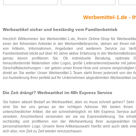
Werbemittel-1.de - I
Werbeartikel sicher und beständig vom Familienbetrieb
Herzlich Willkommen bei Werbemittel-1.de, Ihrem Online-Shop für Werbeartikel 
einer der führenden Anbieter in der Werbemittelbranche, stehen wir Ihnen mit 
von Artikeln, Informationen, Angeboten und weiterem Service zur Ver
Familienbetrieb blickt auf über 40 Jahre aktive Erfahrung in der Werbemittelbra
genau davon profitieren Sie. Ob individuelle Beratung, optimale Dr
herausfordernde Materialien oder Logos, große Lieferantennetzwerke mit jahre
Geschäftsbeziehungen – wir geben unser Know-How und unsere vergünstigten 
direkt an Sie weiter. Unser Werbemittel-1 Team steht Ihnen jederzeit von der 
zur Auslieferung Ihrer perfekt auf Ihr Unternehmen abgestimmten Werbeartikel zur
Die Zeit drängt? Werbeartikel im 48h Express Service
Sie haben aktuell Bedarf an Werbeartikel, aber es muss schnell gehen? Sehr
sind Sie bei uns genau an der richtigen Adresse. Wir bieten Ihnen 
unterschiedlicher Artikel, die wir schnellstmöglich im 48h Express Service au
veredeln. Anschließend versenden wir sie via Expresslieferung. Sie erhal
rechtzeitig und profitieren von der Werbewirkung Ihrer ausgewählten G
personalisiertem Logo. Unsere feine Artikelauswahl hierfür wird auch stets erwe
sich also, von Zeit zu Zeit wieder reinzuschauen.