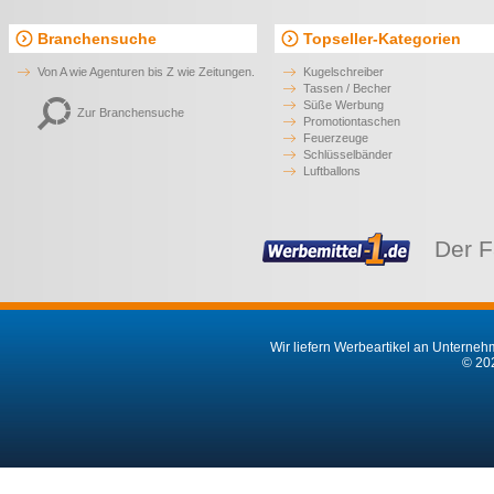
Branchensuche
Topseller-Kategorien
Von A wie Agenturen bis Z wie Zeitungen.
Kugelschreiber
Tassen / Becher
Süße Werbung
Zur Branchensuche
Promotiontaschen
Feuerzeuge
Schlüsselbänder
Luftballons
Der F
Wir liefern Werbeartikel an Unternehm
© 202