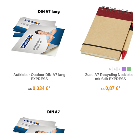
S
S
S
Aufkleber Outdoor DIN A7 lang
Zuse A7 Recycling Notizblo
EXPRESS
mit Stift EXPRESS
0,034 €*
0,87 €*
ab
ab