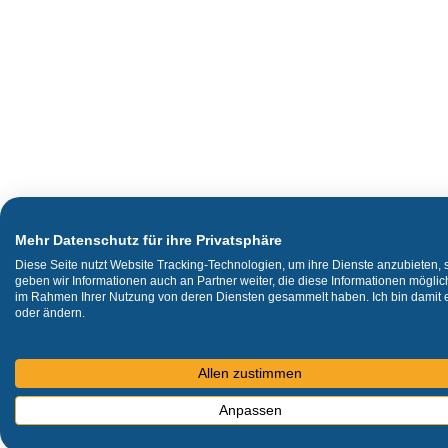
Mehr Datenschutz für ihre Privatsphäre
Diese Seite nutzt Website Tracking-Technologien, um ihre Dienste anzubieten,
geben wir Informationen auch an Partner weiter, die diese Informationen mögli
im Rahmen Ihrer Nutzung von deren Diensten gesammelt haben. Ich bin damit ei
oder ändern.
Allen zustimmen
Anpassen