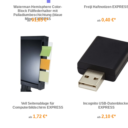
Waterman Hemisphere Color-
Freiji Haftnotizen EXPRES
Block Füllfederhalter mit
Palladiumbeschichtung (blaue
Mine) EXPRESS
91,65 €*
0,40 €*
ab
ab
Vell Seitenablage für
Incognito USB-Datenblocke
Computerbildschirm EXPRESS
EXPRESS
1,72 €*
2,10 €*
ab
ab