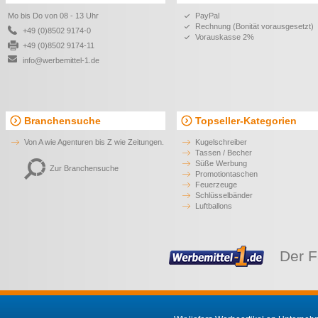
Mo bis Do von 08 - 13 Uhr
PayPal
Rechnung (Bonität vorausgesetzt)
+49 (0)8502 9174-0
Vorauskasse 2%
+49 (0)8502 9174-11
info@werbemittel-1.de
Branchensuche
Topseller-Kategorien
Von A wie Agenturen bis Z wie Zeitungen.
Kugelschreiber
Tassen / Becher
Süße Werbung
Zur Branchensuche
Promotiontaschen
Feuerzeuge
Schlüsselbänder
Luftballons
Der F