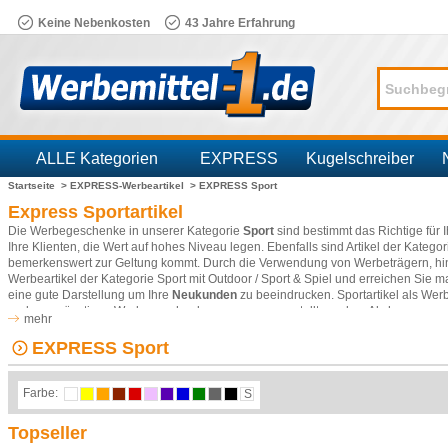
Keine Nebenkosten
43 Jahre Erfahrung
ALLE Kategorien
EXPRESS
Kugelschreiber
Startseite >
EXPRESS-Werbeartikel >
EXPRESS Sport
Branchen
Express Sportartikel
Die Werbegeschenke in unserer Kategorie
Sport
sind bestimmt das Richtige für 
Ihre Klienten, die Wert auf hohes Niveau legen. Ebenfalls sind Artikel der Kat
bemerkenswert zur Geltung kommt. Durch die Verwendung von Werbeträgern, hin
Werbeartikel der Kategorie Sport mit
Outdoor / Sport & Spiel
und erreichen Sie ma
eine gute Darstellung um Ihre
Neukunden
zu beeindrucken. Sportartikel als Werbe
anderen günstigen Werbegeschenken zusammengestellt werden. Als hervorrag
mehr
Ereignissen genutzt werden können und dementsprechend für jede Zielgruppe gee
ausgezeichnet platzierte Kundenwerbung. Mit Ihrer Werbung versehen, werben Spor
EXPRESS Sport
Werbeprodukten, die mit Ihrem Motiv veredelt werden können.
Farbe:
S
Topseller