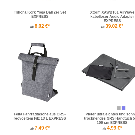
Trikona Kork Yoga Ball 2er Set
Xtorm XAWBT01 AirWave
EXPRESS
kabelloser Audio Adapter
EXPRESS
8,02 €*
39,02 €*
ab
ab
Felta Fahrradtasche aus GRS-
Pieter ultraleichtes und schn
recyceltem Filz 13 L EXPRESS
trocknendes GRS Handtuch 5
100 cm EXPRESS
7,49 €*
4,99 €*
ab
ab