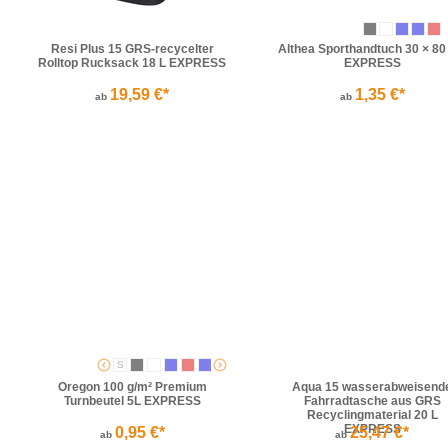
Resi Plus 15 GRS-recycelter
Althea Sporthandtuch 30 × 8
Rolltop Rucksack 18 L EXPRESS
EXPRESS
19,59 €*
1,35 €*
ab
ab
S
Oregon 100 g/m² Premium
Aqua 15 wasserabweisend
Turnbeutel 5L EXPRESS
Fahrradtasche aus GRS
Recyclingmaterial 20 L
EXPRESS
0,95 €*
25,47 €*
ab
ab