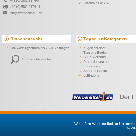
+49 (0)8502 9174-0
Vorauskasse 2%
+49 (0)8502 9174-11
info@werbemittel-1.de
Branchensuche
Topseller-Kategorien
Von A wie Agenturen bis Z wie Zeitungen.
Kugelschreiber
Tassen / Becher
Süße Werbung
Zur Branchensuche
Promotiontaschen
Feuerzeuge
Schlüsselbänder
Luftballons
Der F
Wir liefern Werbeartikel an Unternehm
© 202