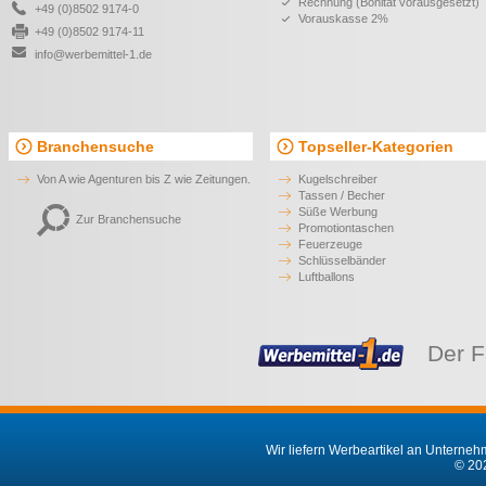
Rechnung (Bonität vorausgesetzt)
+49 (0)8502 9174-0
Vorauskasse 2%
+49 (0)8502 9174-11
info@werbemittel-1.de
Branchensuche
Topseller-Kategorien
Von A wie Agenturen bis Z wie Zeitungen.
Kugelschreiber
Tassen / Becher
Süße Werbung
Zur Branchensuche
Promotiontaschen
Feuerzeuge
Schlüsselbänder
Luftballons
Der F
Wir liefern Werbeartikel an Unternehm
© 202