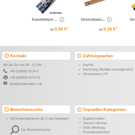
Kaminhölzer ...
Streichholzs...
Str
0,56 €*
0,18 €*
ab
ab
Kontakt
Zahlungsarten
Mo bis Do von 08 - 13 Uhr
PayPal
Rechnung (Bonität vorausgesetzt)
+49 (0)8502 9174-0
Vorauskasse 2%
+49 (0)8502 9174-11
info@werbemittel-1.de
Branchensuche
Topseller-Kategorien
Von A wie Agenturen bis Z wie Zeitungen.
Kugelschreiber
Tassen / Becher
Süße Werbung
Zur Branchensuche
Promotiontaschen