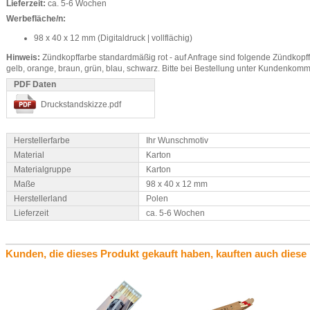
Lieferzeit:
ca. 5-6 Wochen
Werbefläche/n:
98 x 40 x 12 mm (Digitaldruck | vollflächig)
Hinweis:
Zündkopffarbe standardmäßig rot - auf Anfrage sind folgende Zündkopffa
gelb, orange, braun, grün, blau, schwarz. Bitte bei Bestellung unter Kundenko
PDF Daten
Druckstandskizze.pdf
Herstellerfarbe
Ihr Wunschmotiv
Material
Karton
Materialgruppe
Karton
Maße
98 x 40 x 12 mm
Herstellerland
Polen
Lieferzeit
ca. 5-6 Wochen
Kunden, die dieses Produkt gekauft haben, kauften auch diese