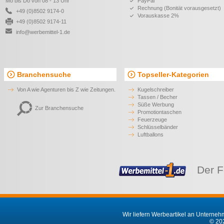
Mo bis Do von 08 - 13 Uhr
PayPal
Rechnung (Bonität vorausgesetzt)
+49 (0)8502 9174-0
Vorauskasse 2%
+49 (0)8502 9174-11
info@werbemittel-1.de
Branchensuche
Topseller-Kategorien
Von A wie Agenturen bis Z wie Zeitungen.
Kugelschreiber
Tassen / Becher
Süße Werbung
Zur Branchensuche
Promotiontaschen
Feuerzeuge
Schlüsselbänder
Luftballons
Der F
Wir liefern Werbeartikel an Unternehm
© 202