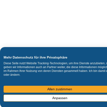
Mehr Datenschutz für ihre Privatsphäre
Diese Seite nutzt Website Tracking-Technologien, um ihre Dienste anzubieten,
geben wir Informationen auch an Partner weiter, die diese Informationen mögli
im Rahmen Ihrer Nutzung von deren Diensten gesammelt haben. Ich bin damit ei
oder ändern.
Allen zustimmen
Anpassen