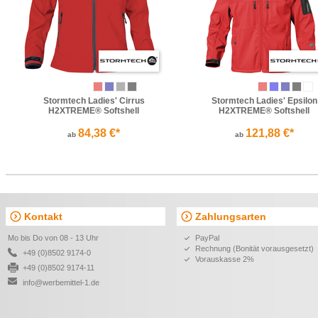
Stormtech Ladies' Cirrus
Stormtech Ladies' Epsilon
H2XTREME® Softshell
H2XTREME® Softshell
84,38 €*
121,88 €*
ab
ab
Kontakt
Zahlungsarten
Mo bis Do von 08 - 13 Uhr
PayPal
Rechnung (Bonität vorausgesetzt)
+49 (0)8502 9174-0
Vorauskasse 2%
+49 (0)8502 9174-11
info@werbemittel-1.de