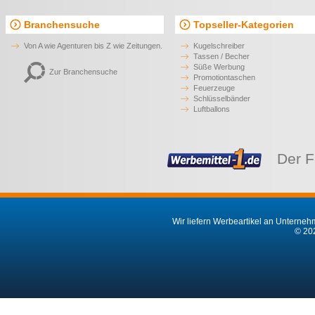
Branchensuche
Topseller-Kategorien
Von A wie Agenturen bis Z wie Zeitungen.
Kugelschreiber
Tassen / Becher
Süße Werbung
Zur Branchensuche
Promotiontaschen
Feuerzeuge
Schlüsselbänder
Luftballons
Der F
Wir liefern Werbeartikel an Unternehm
© 202