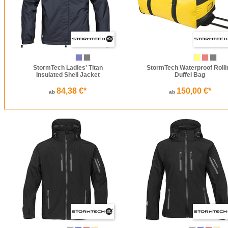
StormTech Ladies' Titan
StormTech Waterproof Rolli
Insulated Shell Jacket
Duffel Bag
84,38 €*
150,00 €*
ab
ab