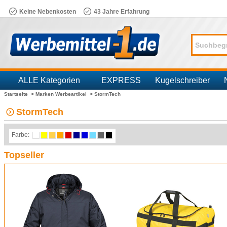
Keine Nebenkosten
43 Jahre Erfahrung
ALLE Kategorien
EXPRESS
Kugelschreiber
Startseite >
Marken Werbeartikel >
StormTech
Branchen
StormTech
Farbe:
Topseller