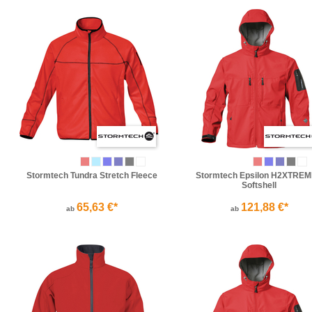
Stormtech Tundra Stretch Fleece
Stormtech Epsilon H2XTRE
Softshell
65,63 €*
121,88 €*
ab
ab