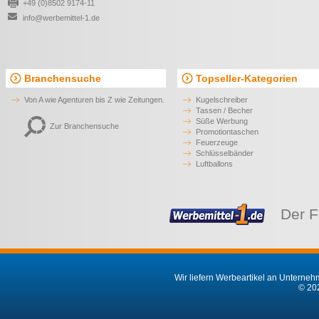
+49 (0)8502 9174-11
info@werbemittel-1.de
Branchensuche
Topseller-Kategorien
Von A wie Agenturen bis Z wie Zeitungen.
Kugelschreiber
Tassen / Becher
Süße Werbung
Zur Branchensuche
Promotiontaschen
Feuerzeuge
Schlüsselbänder
Luftballons
Der F
Wir liefern Werbeartikel an Unternehm
© 202