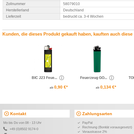
Zollnummer
58079010
Herstellerland
Deutschland
Lieferzeit
bedruckt ca. 3-4 Wochen
Kunden, die dieses Produkt gekauft haben, kauften auch diese
BIC J23 Feue...
Feuerzeug GO...
TOM
0,90 €*
0,134 €*
ab
ab
Kontakt
Zahlungsarten
Mo bis Do von 08 - 13 Uhr
PayPal
Rechnung (Bonität vorausgesetzt)
+49 (0)8502 9174-0
Vorauskasse 2%