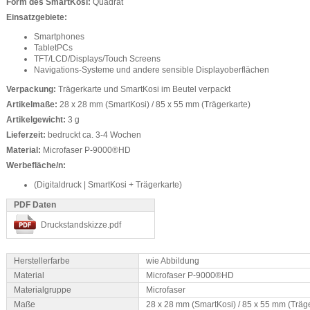
Form des SmartKosi:
Quadrat
Einsatzgebiete:
Smartphones
TabletPCs
TFT/LCD/Displays/Touch Screens
Navigations-Systeme und andere sensible Displayoberflächen
Verpackung:
Trägerkarte und SmartKosi im Beutel verpackt
Artikelmaße:
28 x 28 mm (SmartKosi) / 85 x 55 mm (Trägerkarte)
Artikelgewicht:
3 g
Lieferzeit:
bedruckt ca. 3-4 Wochen
Material:
Microfaser P-9000®HD
Werbefläche/n:
(Digitaldruck | SmartKosi + Trägerkarte)
PDF Daten
Druckstandskizze.pdf
Herstellerfarbe
wie Abbildung
Material
Microfaser P-9000®HD
Materialgruppe
Microfaser
Maße
28 x 28 mm (SmartKosi) / 85 x 55 mm (Träge