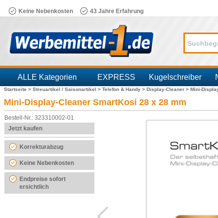
Keine Nebenkosten
43 Jahre Erfahrung
ALLE Kategorien
EXPRESS
Kugelschreiber
Startseite >
Streuartikel / Saisonartikel >
Telefon & Handy >
Display-Cleaner >
Mini-Displ
Branchen
Mini-Display-Cleaner SmartKosi 28 x 28 mm
Bestell-Nr.: 323310002-01
Jetzt kaufen
Korrekturabzug
Keine Nebenkosten
Endpreise sofort
ersichtlich