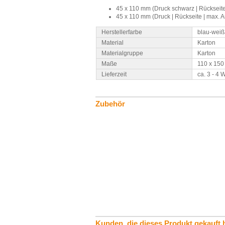
45 x 110 mm (Druck schwarz | Rückseite
45 x 110 mm (Druck | Rückseite | max. A
Herstellerfarbe
blau-weiß
Material
Karton
Materialgruppe
Karton
Maße
110 x 15
Lieferzeit
ca. 3 - 4
Zubehör
Kunden, die dieses Produkt gekauft 