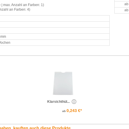
ab
 | max. Anzahl an Farben: 1)
nzahl an Farben: 4)
ab
0 mm
 Wochen
Klarsichthül...
0,243 €*
ab
haben, kauften auch diese Produkte