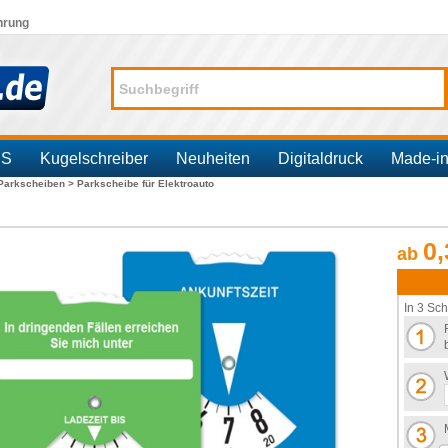
hrung
SS
Kugelschreiber
Neuheiten
Digitaldruck
Made-i
-Parkscheiben >
Parkscheibe für Elektroauto
0,
ab
In 3 Sch