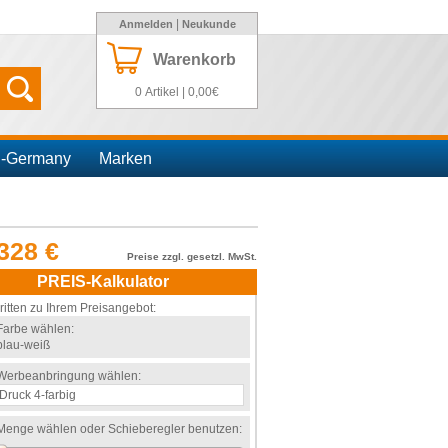
|
Anmelden
Neukunde
Warenkorb
0 Artikel | 0,00€
n-Germany
Marken
328 €
Preise zzgl. gesetzl. MwSt.
PREIS-Kalkulator
ritten zu Ihrem Preisangebot:
Farbe wählen:
blau-weiß
Werbeanbringung wählen:
Menge wählen oder Schieberegler benutzen: