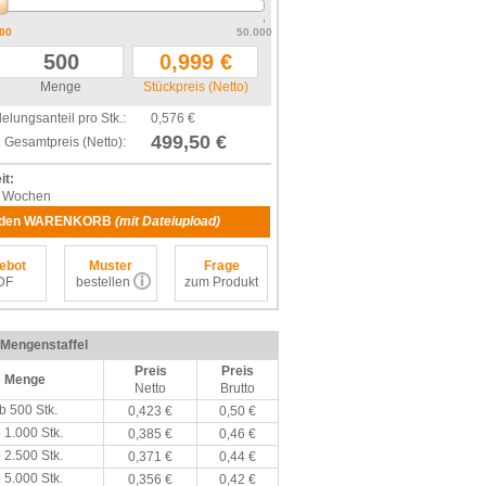
00
50.000
Menge
Stückpreis (Netto)
elungsanteil pro Stk.:
0,576 €
499,50 €
Gesamtpreis (Netto):
it:
 4 Wochen
n den WARENKORB
(mit Dateiupload)
ebot
Muster
Frage
DF
bestellen
zum Produkt
/ Mengenstaffel
Preis
Preis
Menge
Netto
Brutto
b 500 Stk.
0,423 €
0,50 €
 1.000 Stk.
0,385 €
0,46 €
 2.500 Stk.
0,371 €
0,44 €
 5.000 Stk.
0,356 €
0,42 €