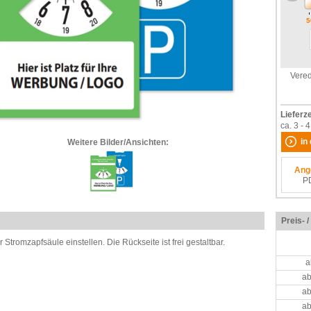
5
Vered
Lieferze
ca. 3 -
i
Weitere Bilder/Ansichten:
Ang
P
Preis- 
Stromzapfsäule einstellen. Die Rückseite ist frei gestaltbar.
a
ab
ab
ab