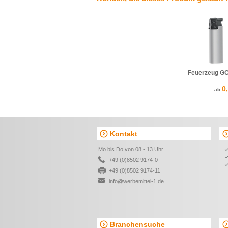
Feuerzeug GO
0
ab
Kontakt
Mo bis Do von 08 - 13 Uhr
+49 (0)8502 9174-0
+49 (0)8502 9174-11
info@werbemittel-1.de
Branchensuche