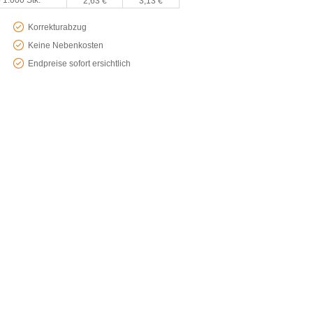
 1.000 Stk.
2,63 €
3,13 €
Korrekturabzug
Keine Nebenkosten
Endpreise sofort ersichtlich