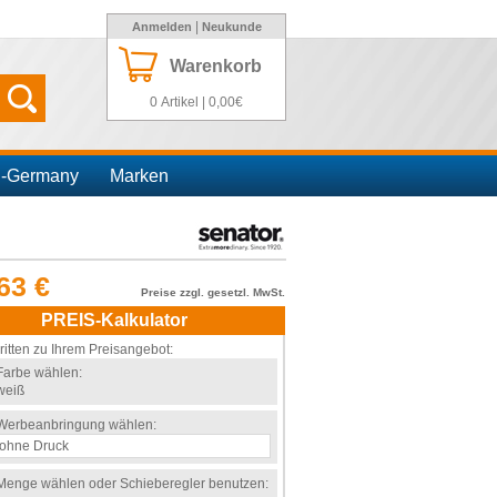
|
Anmelden
Neukunde
Warenkorb
0 Artikel | 0,00€
n-Germany
Marken
63 €
Preise zzgl. gesetzl. MwSt.
PREIS-Kalkulator
ritten zu Ihrem Preisangebot:
Farbe wählen:
weiß
Werbeanbringung wählen:
Menge wählen oder Schieberegler benutzen: