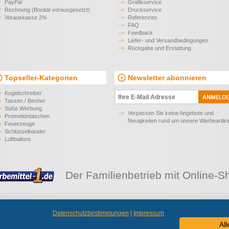
PayPal
Grafikservice
Rechnung (Bonität vorausgesetzt)
Druckservice
Vorauskasse 2%
Referenzen
FAQ
Feedback
Liefer- und Versandbedingungen
Rückgabe und Erstattung
Topseller-Kategorien
Newsletter abonnieren
Kugelschreiber
Tassen / Becher
Süße Werbung
Verpassen Sie keine Angebote und
Promotiontaschen
Neuigkeiten rund um unsere Werbeartike
Feuerzeuge
Schlüsselbänder
Luftballons
Der Familienbetrieb mit Online-S
Datenschutzbestimmungen
|
Impressum
 liefern Werbeartikel an Unternehmen, Institutionen und Vereine.
Alle Preise zzgl. 
Al
© 2026 Werbemittel-1 e.K.