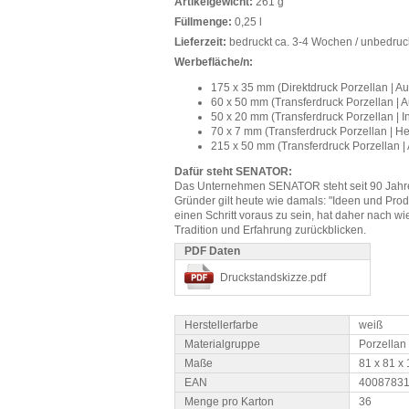
Artikelgewicht:
261 g
Füllmenge:
0,25 l
Lieferzeit:
bedruckt ca. 3-4 Wochen / unbedruc
Werbefläche/n:
175 x 35 mm (Direktdruck Porzellan | A
60 x 50 mm (Transferdruck Porzellan | 
50 x 20 mm (Transferdruck Porzellan | I
70 x 7 mm (Transferdruck Porzellan | He
215 x 50 mm (Transferdruck Porzellan |
Dafür steht SENATOR:
Das Unternehmen SENATOR steht seit 90 Jahren 
Gründer gilt heute wie damals: "Ideen und Prod
einen Schritt voraus zu sein, hat daher nach 
Tradition und Erfahrung zurückblicken.
PDF Daten
Druckstandskizze.pdf
Herstellerfarbe
weiß
Materialgruppe
Porzellan
Maße
81 x 81 x
EAN
4008783
Menge pro Karton
36