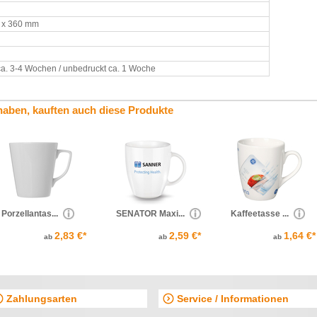
 x 360 mm
ca. 3-4 Wochen / unbedruckt ca. 1 Woche
haben, kauften auch diese Produkte
Porzellantas...
SENATOR Maxi...
Kaffeetasse ...
2,83 €*
2,59 €*
1,64 €*
ab
ab
ab
Zahlungsarten
Service / Informationen