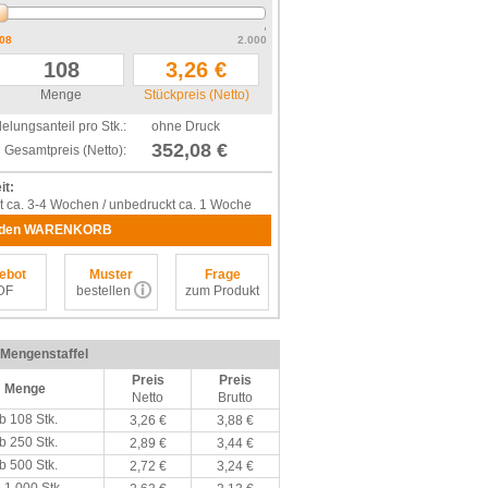
08
2.000
Menge
Stückpreis (Netto)
elungsanteil pro Stk.:
ohne Druck
352,08 €
Gesamtpreis (Netto):
it:
t ca. 3-4 Wochen / unbedruckt ca. 1 Woche
 den WARENKORB
ebot
Muster
Frage
DF
bestellen
zum Produkt
/ Mengenstaffel
Preis
Preis
Menge
Netto
Brutto
b 108 Stk.
3,26 €
3,88 €
b 250 Stk.
2,89 €
3,44 €
b 500 Stk.
2,72 €
3,24 €