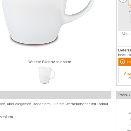
1
Vered
Lieferze
bedruck
in
Weitere Bilder/Ansichten:
Ang
P
Preis- 
ten, aber eleganten Tassenform. Für Ihre Werbebotschaft mit Format.
a
ssenform
a
a