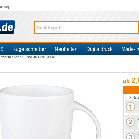
hrung
SS
Kugelschreiber
Neuheiten
Digitaldruck
Made-i
Kaffeebecher >
SENATOR Elite Tasse
2,
ab
In 3 Sch