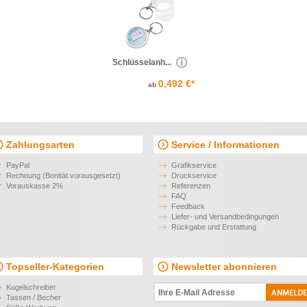
Schlüsselanh...
0,492 €*
ab
Zahlungsarten
Service / Informationen
PayPal
Grafikservice
Rechnung (Bonität vorausgesetzt)
Druckservice
Vorauskasse 2%
Referenzen
FAQ
Feedback
Liefer- und Versandbedingungen
Rückgabe und Erstattung
Topseller-Kategorien
Newsletter abonnieren
Kugelschreiber
Tassen / Becher