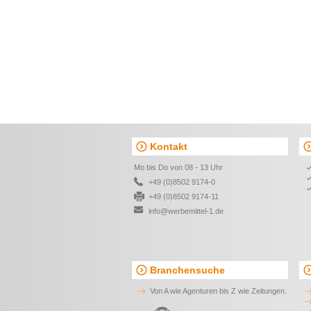
Kontakt
Mo bis Do von 08 - 13 Uhr
+49 (0)8502 9174-0
+49 (0)8502 9174-11
info@werbemittel-1.de
Branchensuche
Von A wie Agenturen bis Z wie Zeitungen.