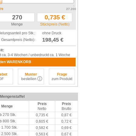
70
27.200
Menge
Stückpreis (Netto)
elungsanteil pro Stk.:
ohne Druck
198,45 €
Gesamtpreis (Netto):
it:
t ca. 3-4 Wochen / unbedruckt ca. 1 Woche
 den WARENKORB
ebot
Muster
Frage
DF
bestellen
zum Produkt
/ Mengenstaffel
Preis
Preis
Menge
Netto
Brutto
b 270 Stk.
0,735 €
0,87 €
b 800 Stk.
0,605 €
0,72 €
 1.700 Stk.
0,582 €
0,69 €
 2.500 Stk.
0,563 €
0,67 €