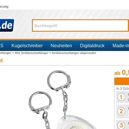
hrung
SS
Kugelschreiber
Neuheiten
Digitaldruck
Made-i
anhänger >
Alle Schlüsselanhänger >
Schlüsselanhänger abgerundet
et
0,
ab
In 3 Sch