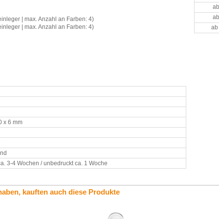
ab
ab
einleger | max. Anzahl an Farben: 4)
einleger | max. Anzahl an Farben: 4)
ab
40 x 6 mm
7
and
ca. 3-4 Wochen / unbedruckt ca. 1 Woche
haben, kauften auch diese Produkte