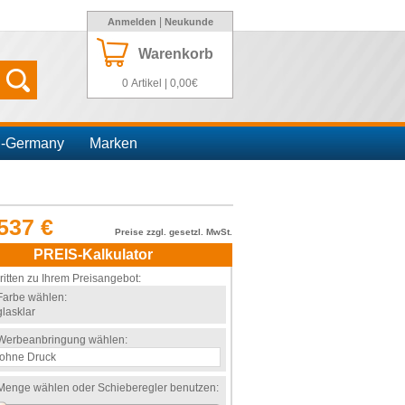
|
Anmelden
Neukunde
Warenkorb
0 Artikel | 0,00€
n-Germany
Marken
537 €
Preise zzgl. gesetzl. MwSt.
PREIS-Kalkulator
ritten zu Ihrem Preisangebot:
Farbe wählen:
glasklar
Werbeanbringung wählen:
Menge wählen oder Schieberegler benutzen: