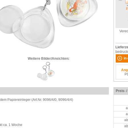
2
Vered
Lieferze
bedruck
in
Weitere Bilder/Ansichten:
Ang
P
Preis- 
cktem Papiereinleger (Art.Nr. 9096/4/0, 9096/4/4)
a
a
ab
kt ca. 1 Woche
ab