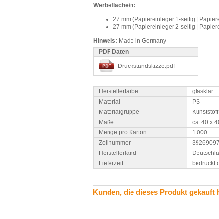
Werbefläche/n:
27 mm (Papiereinleger 1-seitig | Papier
27 mm (Papiereinleger 2-seitig | Papier
Hinweis:
Made in Germany
PDF Daten
Druckstandskizze.pdf
Herstellerfarbe
glasklar
Material
PS
Materialgruppe
Kunststoff
Maße
ca. 40 x 
Menge pro Karton
1.000
Zollnummer
3926909
Herstellerland
Deutschl
Lieferzeit
bedruckt 
Kunden, die dieses Produkt gekauft 