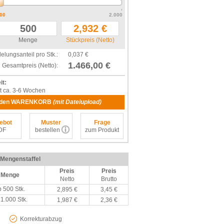
00
2.000
Menge
Stückpreis (Netto)
elungsanteil pro Stk.:
0,037 €
1.466,00 €
Gesamtpreis (Netto):
it:
t ca. 3-6 Wochen
n den WARENKORB
(mit Dateiupload)
ebot
Muster
Frage
DF
bestellen
zum Produkt
/ Mengenstaffel
Preis
Preis
Menge
Netto
Brutto
b 500 Stk.
2,895 €
3,45 €
 1.000 Stk.
1,987 €
2,36 €
Korrekturabzug