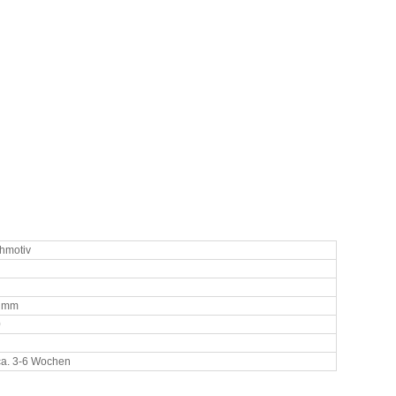
hmotiv
0 mm
0
ca. 3-6 Wochen