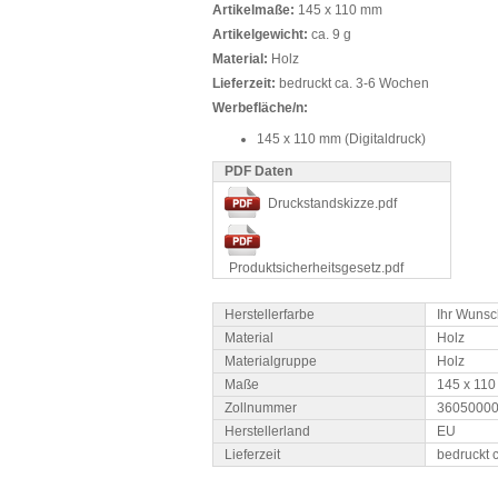
Artikelmaße:
145 x 110 mm
Artikelgewicht:
ca. 9 g
Material:
Holz
Lieferzeit:
bedruckt ca. 3-6 Wochen
Werbefläche/n:
145 x 110 mm (Digitaldruck)
PDF Daten
Druckstandskizze.pdf
Produktsicherheitsgesetz.pdf
Herstellerfarbe
Ihr Wunsc
Material
Holz
Materialgruppe
Holz
Maße
145 x 11
Zollnummer
3605000
Herstellerland
EU
Lieferzeit
bedruckt 