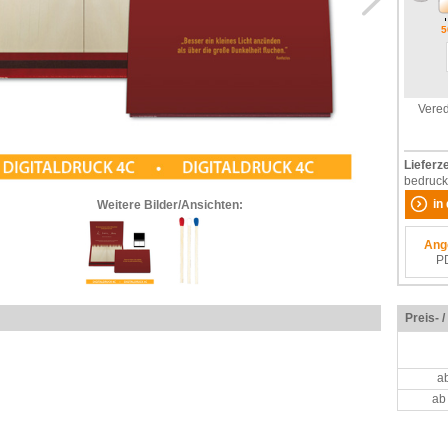
5
Vered
Lieferze
bedruck
i
Weitere Bilder/Ansichten:
Ang
P
Preis- 
a
ab