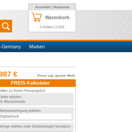
|
Anmelden
Neukunde
Warenkorb
0 Artikel | 0,00€
n-Germany
Marken
987 €
Preise zzgl. gesetzl. MwSt.
PREIS-Kalkulator
ritten zu Ihrem Preisangebot:
Farbe wählen:
Ihr Wunschmotiv
Werbeanbringung wählen:
Menge wählen oder Schieberegler benutzen: