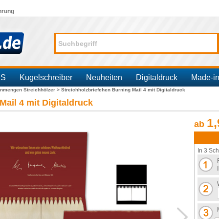
hrung
SS
Kugelschreiber
Neuheiten
Digitaldruck
Made-i
inmengen Streichhölzer >
Streichholzbriefchen Burning Mail 4 mit Digitaldruck
Mail 4 mit Digitaldruck
1,
ab
In 3 Sch