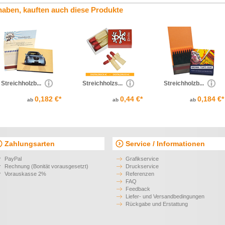
haben, kauften auch diese Produkte
Streichholzb...
Streichholzs...
Streichholzb...
0,182 €*
0,44 €*
0,184 €*
ab
ab
ab
Zahlungsarten
Service / Informationen
PayPal
Grafikservice
Rechnung (Bonität vorausgesetzt)
Druckservice
Vorauskasse 2%
Referenzen
FAQ
Feedback
Liefer- und Versandbedingungen
Rückgabe und Erstattung