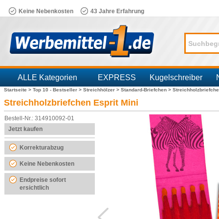
Keine Nebenkosten
43 Jahre Erfahrung
ALLE Kategorien
EXPRESS
Kugelschreiber
Startseite >
Top 10 - Bestseller >
Streichhölzer >
Standard-Briefchen >
Streichholzbriefche
Branchen
Streichholzbriefchen Esprit Mini
Bestell-Nr.: 314910092-01
Jetzt kaufen
Korrekturabzug
Keine Nebenkosten
Endpreise sofort
ersichtlich