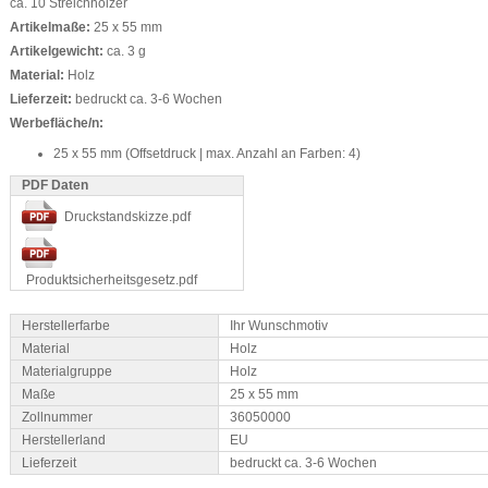
ca. 10 Streichhölzer
Artikelmaße:
25 x 55 mm
Artikelgewicht:
ca. 3 g
Material:
Holz
Lieferzeit:
bedruckt ca. 3-6 Wochen
Werbefläche/n:
25 x 55 mm (Offsetdruck | max. Anzahl an Farben: 4)
PDF Daten
Druckstandskizze.pdf
Produktsicherheitsgesetz.pdf
Herstellerfarbe
Ihr Wunschmotiv
Material
Holz
Materialgruppe
Holz
Maße
25 x 55 mm
Zollnummer
36050000
Herstellerland
EU
Lieferzeit
bedruckt ca. 3-6 Wochen