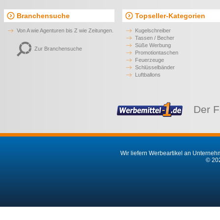
Branchensuche
Topseller-Kategorien
Von A wie Agenturen bis Z wie Zeitungen.
Kugelschreiber
Tassen / Becher
Süße Werbung
Zur Branchensuche
Promotiontaschen
Feuerzeuge
Schlüsselbänder
Luftballons
Der F
Wir liefern Werbeartikel an Unternehm
© 202