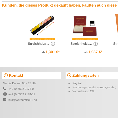
Kunden, die dieses Produkt gekauft haben, kauften auch diese
Streichholzs...
Streichholzb...
Str
1,301 €*
1,987 €*
ab
ab
Kontakt
Zahlungsarten
Mo bis Do von 08 - 13 Uhr
PayPal
Rechnung (Bonität vorausgesetzt)
+49 (0)8502 9174-0
Vorauskasse 2%
+49 (0)8502 9174-11
info@werbemittel-1.de