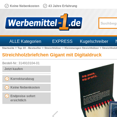
Keine Nebenkosten
43 Jahre Erfahrung
ALLE Kategorien
EXPRESS
Kugelschreiber
Startseite >
Top 10 - Bestseller >
Streichhölzer >
Kleinmengen Streichhölzer >
Streichholz
Branchen
Streichholzbriefchen Gigant mit Digitaldruck
Bestell-Nr.: 314910104-01
Jetzt kaufen
Korrekturabzug
Keine Nebenkosten
Endpreise sofort
ersichtlich