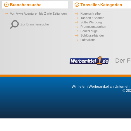
Branchensuche
Topseller-Kategorien
Von A wie Agenturen bis Z wie Zeitungen.
Kugelschreiber
Tassen / Becher
Süße Werbung
Zur Branchensuche
Promotiontaschen
Feuerzeuge
Schlüsselbänder
Luftballons
Der F
Wir liefern Werbeartikel an Unternehm
© 202