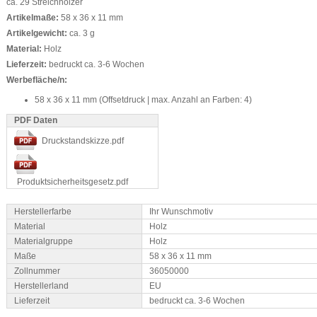
ca. 29 Streichhölzer
Artikelmaße:
58 x 36 x 11 mm
Artikelgewicht:
ca. 3 g
Material:
Holz
Lieferzeit:
bedruckt ca. 3-6 Wochen
Werbefläche/n:
58 x 36 x 11 mm (Offsetdruck | max. Anzahl an Farben: 4)
PDF Daten
Druckstandskizze.pdf
Produktsicherheitsgesetz.pdf
Herstellerfarbe
Ihr Wunschmotiv
Material
Holz
Materialgruppe
Holz
Maße
58 x 36 x 11 mm
Zollnummer
36050000
Herstellerland
EU
Lieferzeit
bedruckt ca. 3-6 Wochen