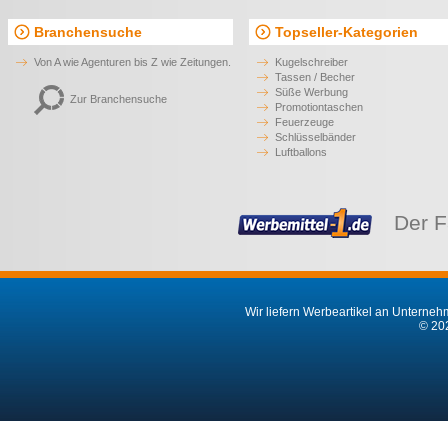
Branchensuche
Topseller-Kategorien
Von A wie Agenturen bis Z wie Zeitungen.
Kugelschreiber
Tassen / Becher
Süße Werbung
Zur Branchensuche
Promotiontaschen
Feuerzeuge
Schlüsselbänder
Luftballons
Der F
Wir liefern Werbeartikel an Unternehm
© 202