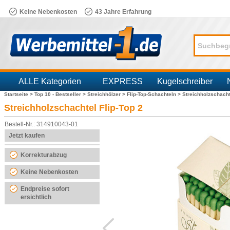
Keine Nebenkosten
43 Jahre Erfahrung
ALLE Kategorien
EXPRESS
Kugelschreiber
Startseite >
Top 10 - Bestseller >
Streichhölzer >
Flip-Top-Schachteln >
Streichholzschacht
Branchen
Streichholzschachtel Flip-Top 2
Bestell-Nr.: 314910043-01
Jetzt kaufen
Korrekturabzug
Keine Nebenkosten
Endpreise sofort
ersichtlich