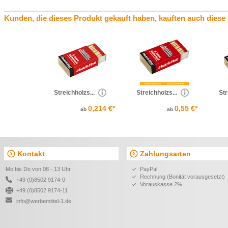
Kunden, die dieses Produkt gekauft haben, kauften auch diese
Streichholzs...
Streichholzs...
Str
0,214 €*
0,55 €*
ab
ab
Kontakt
Zahlungsarten
Mo bis Do von 08 - 13 Uhr
PayPal
Rechnung (Bonität vorausgesetzt)
+49 (0)8502 9174-0
Vorauskasse 2%
+49 (0)8502 9174-11
info@werbemittel-1.de