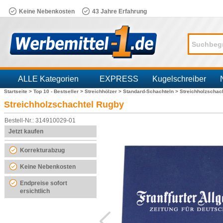
Keine Nebenkosten
43 Jahre Erfahrung
ALLE Kategorien
EXPRESS
Kugelschreiber
Startseite >
Top 10 - Bestseller >
Streichhölzer >
Standard-Schachteln >
Streichholzschac
Branchen
Streichholzschachtel Rugby
Bestell-Nr.: 314910029-01
Jetzt kaufen
Korrekturabzug
Keine Nebenkosten
Endpreise sofort
ersichtlich