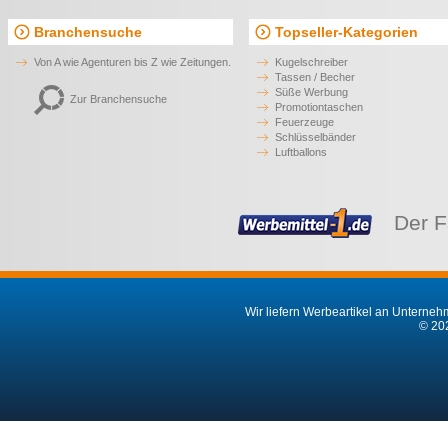
Branchensuche
Topseller-Kategorien
Von A wie Agenturen bis Z wie Zeitungen.
Kugelschreiber
Tassen / Becher
Süße Werbung
Zur Branchensuche
Promotiontaschen
Feuerzeuge
Schlüsselbänder
Luftballons
Der F
Wir liefern Werbeartikel an Unternehm
© 202