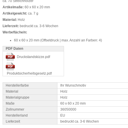
ca. 70 Streichhölzer
Artikelmaße:
60 x 60 x 20 mm
Artikelgewicht:
ca. 7 g
Material:
Holz
Lieferzeit:
bedruckt ca. 3-6 Wochen
Werbefläche/n:
60 x 60 x 20 mm (Offsetdruck | max. Anzahl an Farben: 4)
PDF Daten
Druckstandskizze.pdf
Produktsicherheitsgesetz.pdf
Herstellerfarbe
Ihr Wunschmotiv
Material
Holz
Materialgruppe
Holz
Maße
60 x 60 x 20 mm
Zollnummer
36050000
Herstellerland
EU
Lieferzeit
bedruckt ca. 3-6 Wochen