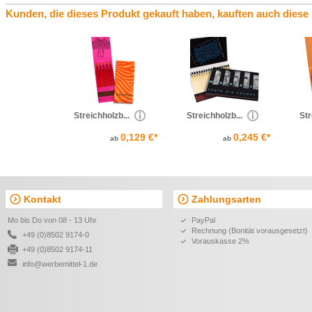
Kunden, die dieses Produkt gekauft haben, kauften auch diese
Streichholzb...
Streichholzb...
Str
0,129 €*
0,245 €*
ab
ab
Kontakt
Zahlungsarten
Mo bis Do von 08 - 13 Uhr
PayPal
Rechnung (Bonität vorausgesetzt)
+49 (0)8502 9174-0
Vorauskasse 2%
+49 (0)8502 9174-11
info@werbemittel-1.de