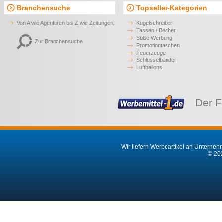
Branchensuche
Topseller-Kategorien
Von A wie Agenturen bis Z wie Zeitungen.
Kugelschreiber
Tassen / Becher
Süße Werbung
Zur Branchensuche
Promotiontaschen
Feuerzeuge
Schlüsselbänder
Luftballons
Der F
Wir liefern Werbeartikel an Unternehm
© 202