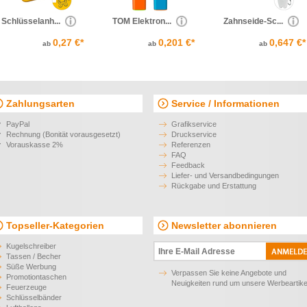
Schlüsselanh...
TOM Elektron...
Zahnseide-Sc...
0,27 €*
0,201 €*
0,647 €*
ab
ab
ab
Zahlungsarten
Service / Informationen
PayPal
Grafikservice
Rechnung (Bonität vorausgesetzt)
Druckservice
Vorauskasse 2%
Referenzen
FAQ
Feedback
Liefer- und Versandbedingungen
Rückgabe und Erstattung
Topseller-Kategorien
Newsletter abonnieren
Kugelschreiber
Tassen / Becher
Süße Werbung
Verpassen Sie keine Angebote und
Promotiontaschen
Neuigkeiten rund um unsere Werbeartike
Feuerzeuge
Schlüsselbänder