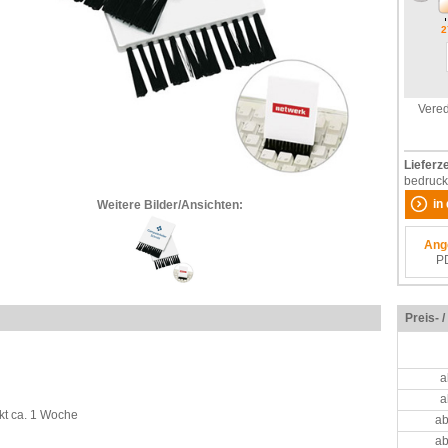
2
Vered
Lieferze
bedruck
in
Weitere Bilder/Ansichten:
Ang
P
Preis- 
a
a
kt ca. 1 Woche
ab
ab