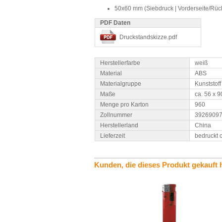
50x60 mm (Siebdruck | Vorderseite/Rück
PDF Daten
Druckstandskizze.pdf
Herstellerfarbe
weiß
Material
ABS
Materialgruppe
Kunststoff
Maße
ca. 56 x 
Menge pro Karton
960
Zollnummer
3926909
Herstellerland
China
Lieferzeit
bedruckt 
Kunden, die dieses Produkt gekauft 