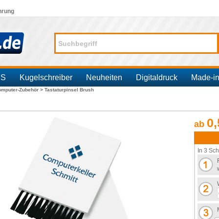
hrung
SS
Kugelschreiber
Neuheiten
Digitaldruck
Made-i
omputer-Zubehör >
Tastaturpinsel Brush
0,
ab
In 3 Sch