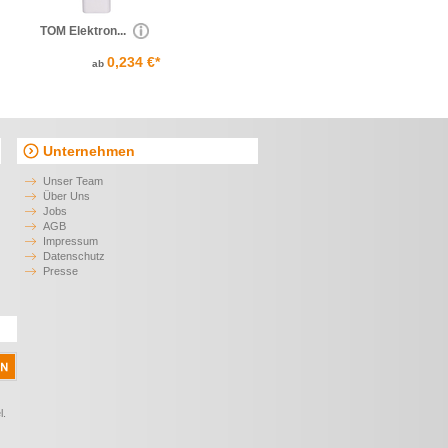
TOM Elektron...
0,234 €*
ab
Unternehmen
Unser Team
Über Uns
Jobs
AGB
Impressum
Datenschutz
Presse
l.