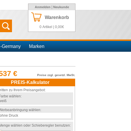
|
Anmelden
Neukunde
Warenkorb
0 Artikel | 0,00€
n-Germany
Marken
537 €
Preise zzgl. gesetzl. MwSt.
PREIS-Kalkulator
ritten zu Ihrem Preisangebot:
Farbe wählen:
weiß
Werbeanbringung wählen:
Menge wählen oder Schieberegler benutzen: