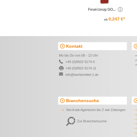
Feuerzeug GO...
0,247 €*
ab
Kontakt
Mo bis Do von 08 - 13 Uhr
+49 (0)8502 9174-0
+49 (0)8502 9174-11
info@werbemittel-1.de
Branchensuche
Von A wie Agenturen bis Z wie Zeitungen.
Zur Branchensuche