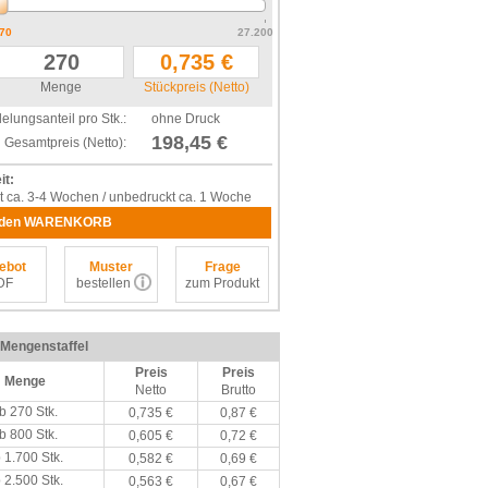
70
27.200
Menge
Stückpreis (Netto)
elungsanteil pro Stk.:
ohne Druck
198,45 €
Gesamtpreis (Netto):
it:
t ca. 3-4 Wochen / unbedruckt ca. 1 Woche
 den WARENKORB
ebot
Muster
Frage
DF
bestellen
zum Produkt
/ Mengenstaffel
Preis
Preis
Menge
Netto
Brutto
b 270 Stk.
0,735 €
0,87 €
b 800 Stk.
0,605 €
0,72 €
 1.700 Stk.
0,582 €
0,69 €
 2.500 Stk.
0,563 €
0,67 €