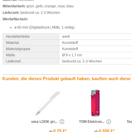
Minenfarbe/n:
grün, gelb, orange, rosa, blau
Lieferzeit:
bedruckt ca. 2-3 Wochen
Werbefläche/n:
ø 60 mm (Digitaldruck | Mitte, 1-seitig)
Herstellerfarbe
weiß
Material
Kunststoff
Materialgruppe
Kunststoff
Maße
Ø 9 x 1,7 cm
Lieferzeit
bedruckt ca. 2-3 Wochen
Kunden, die dieses Produkt gekauft haben, kauften auch diese
uma LOOK gri...
TOM Elektron...
Tas
0,75 €*
0,358 €*
ab
ab