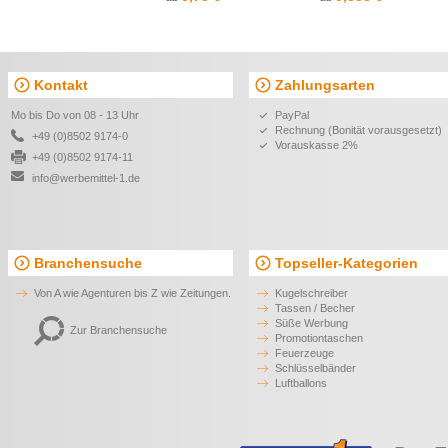
Kontakt
Zahlungsarten
Mo bis Do von 08 - 13 Uhr
PayPal
Rechnung (Bonität vorausgesetzt)
+49 (0)8502 9174-0
Vorauskasse 2%
+49 (0)8502 9174-11
info@werbemittel-1.de
Branchensuche
Topseller-Kategorien
Von A wie Agenturen bis Z wie Zeitungen.
Kugelschreiber
Tassen / Becher
Süße Werbung
Zur Branchensuche
Promotiontaschen
Feuerzeuge
Schlüsselbänder
Luftballons