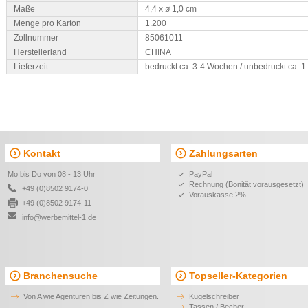
Maße
4,4 x ø 1,0 cm
Menge pro Karton
1.200
Zollnummer
85061011
Herstellerland
CHINA
Lieferzeit
bedruckt ca. 3-4 Wochen / unbedruckt ca. 
Kontakt
Zahlungsarten
Mo bis Do von 08 - 13 Uhr
PayPal
Rechnung (Bonität vorausgesetzt)
+49 (0)8502 9174-0
Vorauskasse 2%
+49 (0)8502 9174-11
info@werbemittel-1.de
Branchensuche
Topseller-Kategorien
Von A wie Agenturen bis Z wie Zeitungen.
Kugelschreiber
Tassen / Becher