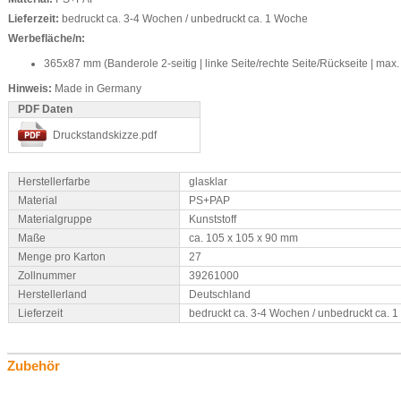
Lieferzeit:
bedruckt ca. 3-4 Wochen / unbedruckt ca. 1 Woche
Werbefläche/n:
365x87 mm (Banderole 2-seitig | linke Seite/rechte Seite/Rückseite | max.
Hinweis:
Made in Germany
PDF Daten
Druckstandskizze.pdf
Herstellerfarbe
glasklar
Material
PS+PAP
Materialgruppe
Kunststoff
Maße
ca. 105 x 105 x 90 mm
Menge pro Karton
27
Zollnummer
39261000
Herstellerland
Deutschland
Lieferzeit
bedruckt ca. 3-4 Wochen / unbedruckt ca. 
Zubehör