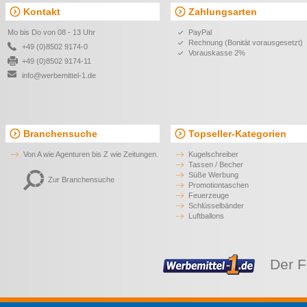
Kontakt
Zahlungsarten
Mo bis Do von 08 - 13 Uhr
PayPal
Rechnung (Bonität vorausgesetzt)
+49 (0)8502 9174-0
Vorauskasse 2%
+49 (0)8502 9174-11
info@werbemittel-1.de
Branchensuche
Topseller-Kategorien
Von A wie Agenturen bis Z wie Zeitungen.
Kugelschreiber
Tassen / Becher
Süße Werbung
Zur Branchensuche
Promotiontaschen
Feuerzeuge
Schlüsselbänder
Luftballons
Der F