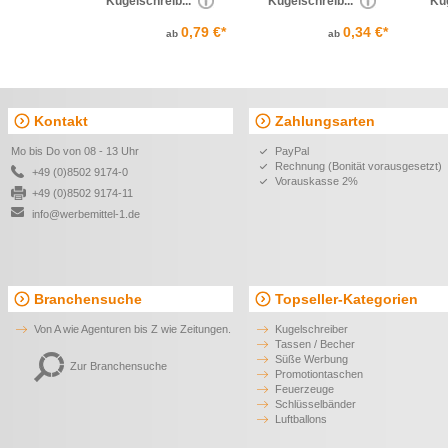
Kugelschreib...
Kugelschreib...
Kug
0,79 €*
0,34 €*
ab
ab
Kontakt
Zahlungsarten
Mo bis Do von 08 - 13 Uhr
PayPal
Rechnung (Bonität vorausgesetzt)
+49 (0)8502 9174-0
Vorauskasse 2%
+49 (0)8502 9174-11
info@werbemittel-1.de
Branchensuche
Topseller-Kategorien
Von A wie Agenturen bis Z wie Zeitungen.
Kugelschreiber
Tassen / Becher
Süße Werbung
Zur Branchensuche
Promotiontaschen
Feuerzeuge
Schlüsselbänder
Luftballons