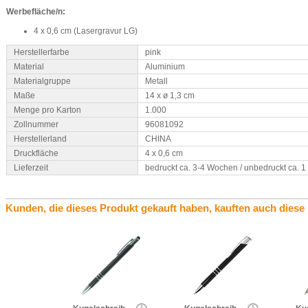
Werbefläche/n:
4 x 0,6 cm (Lasergravur LG)
Herstellerfarbe
pink
Material
Aluminium
Materialgruppe
Metall
Maße
14 x ø 1,3 cm
Menge pro Karton
1.000
Zollnummer
96081092
Herstellerland
CHINA
Druckfläche
4 x 0,6 cm
Lieferzeit
bedruckt ca. 3-4 Wochen / unbedruckt ca. 
Kunden, die dieses Produkt gekauft haben, kauften auch diese