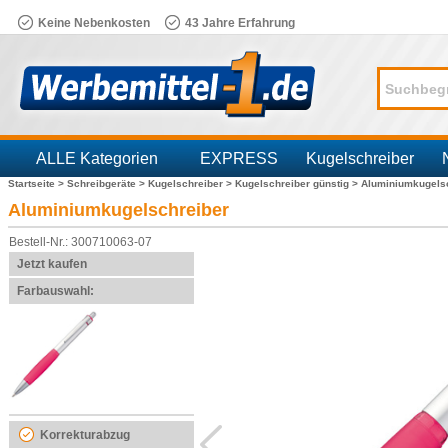
Keine Nebenkosten
43 Jahre Erfahrung
ALLE Kategorien
EXPRESS
Kugelschreiber
Startseite >
Schreibgeräte >
Kugelschreiber >
Kugelschreiber günstig >
Aluminiumkugels
Branchen
Aluminiumkugelschreiber
Bestell-Nr.: 300710063-07
Jetzt kaufen
Farbauswahl:
Korrekturabzug