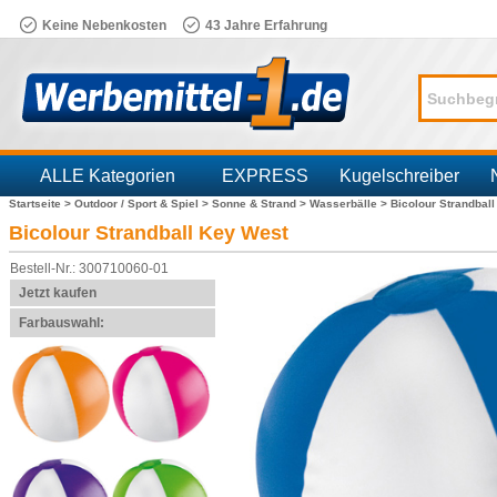
Keine Nebenkosten
43 Jahre Erfahrung
ALLE Kategorien
EXPRESS
Kugelschreiber
Startseite >
Outdoor / Sport & Spiel >
Sonne & Strand >
Wasserbälle >
Bicolour Strandbal
Branchen
Bicolour Strandball Key West
Bestell-Nr.: 300710060-01
Jetzt kaufen
Farbauswahl: