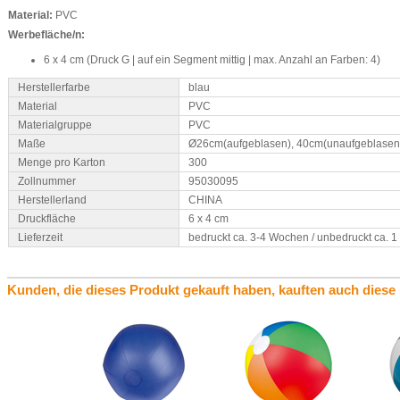
Material:
PVC
Werbefläche/n:
6 x 4 cm (Druck G | auf ein Segment mittig | max. Anzahl an Farben: 4)
Herstellerfarbe
blau
Material
PVC
Materialgruppe
PVC
Maße
Ø26cm(aufgeblasen), 40cm(unaufgeblasen
Menge pro Karton
300
Zollnummer
95030095
Herstellerland
CHINA
Druckfläche
6 x 4 cm
Lieferzeit
bedruckt ca. 3-4 Wochen / unbedruckt ca. 
Kunden, die dieses Produkt gekauft haben, kauften auch diese