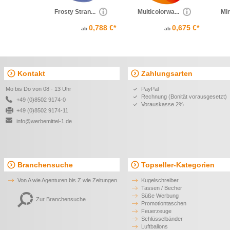
Frosty Stran...
Multicolorwa...
Min
0,788 €*
0,675 €*
ab
ab
Kontakt
Zahlungsarten
Mo bis Do von 08 - 13 Uhr
PayPal
Rechnung (Bonität vorausgesetzt)
+49 (0)8502 9174-0
Vorauskasse 2%
+49 (0)8502 9174-11
info@werbemittel-1.de
Branchensuche
Topseller-Kategorien
Von A wie Agenturen bis Z wie Zeitungen.
Kugelschreiber
Tassen / Becher
Süße Werbung
Zur Branchensuche
Promotiontaschen
Feuerzeuge
Schlüsselbänder
Luftballons