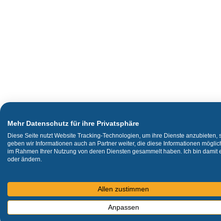
Mehr Datenschutz für ihre Privatsphäre
Diese Seite nutzt Website Tracking-Technologien, um ihre Dienste anzubieten,
geben wir Informationen auch an Partner weiter, die diese Informationen mögli
im Rahmen Ihrer Nutzung von deren Diensten gesammelt haben. Ich bin damit ei
oder ändern.
Allen zustimmen
Anpassen