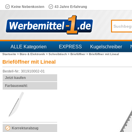
Keine Nebenkosten
43 Jahre Erfahrung
ALLE Kategorien
EXPRESS
Kugelschreiber
Startseite >
Büro & Elektronik >
Schreibtisch >
Brieföffner >
Brieföffner mit Lineal
Branchen
Brieföffner mit Lineal
Bestell-Nr.: 301910002-01
Jetzt kaufen
Farbauswahl:
Korrekturabzug