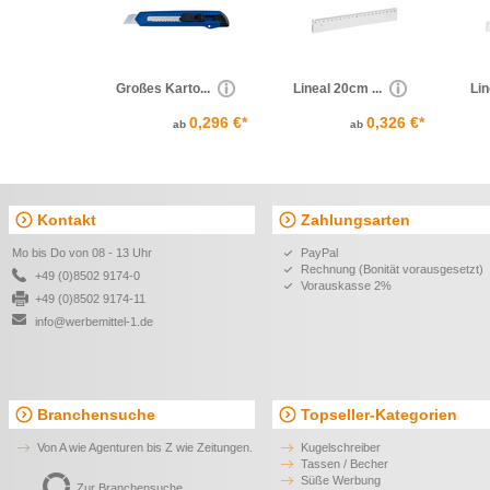
Großes Karto...
Lineal 20cm ...
Lin
0,296 €*
0,326 €*
ab
ab
Kontakt
Zahlungsarten
Mo bis Do von 08 - 13 Uhr
PayPal
Rechnung (Bonität vorausgesetzt)
+49 (0)8502 9174-0
Vorauskasse 2%
+49 (0)8502 9174-11
info@werbemittel-1.de
Branchensuche
Topseller-Kategorien
Von A wie Agenturen bis Z wie Zeitungen.
Kugelschreiber
Tassen / Becher
Süße Werbung
Zur Branchensuche