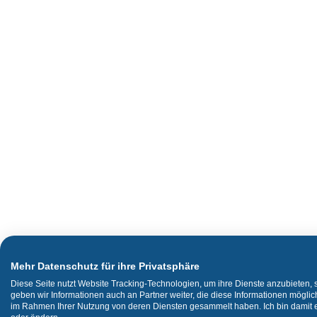
Mehr Datenschutz für ihre Privatsphäre
Diese Seite nutzt Website Tracking-Technologien, um ihre Dienste anzubieten,
geben wir Informationen auch an Partner weiter, die diese Informationen mögli
im Rahmen Ihrer Nutzung von deren Diensten gesammelt haben. Ich bin damit ei