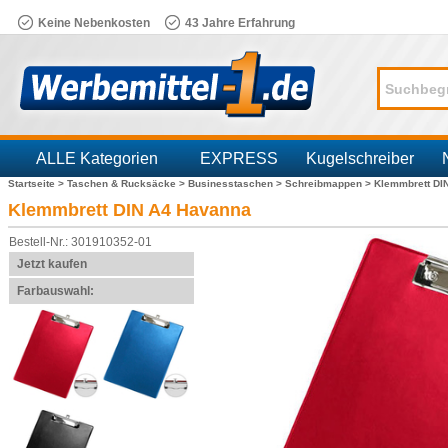
Keine Nebenkosten
43 Jahre Erfahrung
ALLE Kategorien
EXPRESS
Kugelschreiber
Startseite >
Taschen & Rucksäcke >
Businesstaschen >
Schreibmappen >
Klemmbrett DI
Branchen
Klemmbrett DIN A4 Havanna
Bestell-Nr.: 301910352-01
Jetzt kaufen
Farbauswahl: