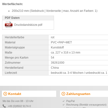
Werbefläche/n:
200x210 mm (Siebdruck | Vorderseite | max. Anzahl an Farben: 1)
PDF Daten
Druckstandskizze.pdf
Herstellerfarbe
rot
Material
PVC+PAP+MET
Materialgruppe
Kunststoff
Maße
ca. 227 x 316 x 13 mm
Menge pro Karton
54
Zollnummer
39261000
Herstellerland
China
Lieferzeit
bedruckt ca. 3-4 Wochen / unbedruckt ca. 
Kontakt
Zahlungsarten
Mo bis Do von 08 - 13 Uhr
PayPal
Rechnung (Bonität vorausgesetzt)
+49 (0)8502 9174-0