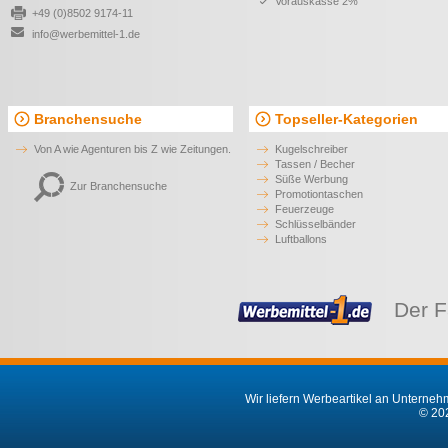
Vorauskasse 2%
+49 (0)8502 9174-11
info@werbemittel-1.de
Branchensuche
Topseller-Kategorien
Von A wie Agenturen bis Z wie Zeitungen.
Kugelschreiber
Tassen / Becher
Süße Werbung
Zur Branchensuche
Promotiontaschen
Feuerzeuge
Schlüsselbänder
Luftballons
Der F
Wir liefern Werbeartikel an Unternehm
© 202